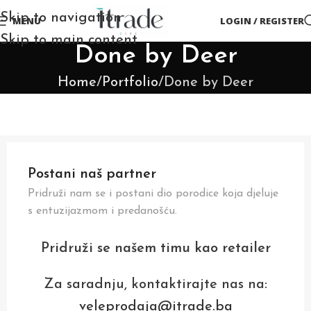
Skip to navigation
MENU
LOGIN / REGISTER
Skip to main content
Done by Deer
Home
Portfolio
Done by Deer
Postani naš partner
Pridruži nam se i postani dio porodice koja djeluje
s entuzijazmom i predanošću.
Pridruži se našem timu kao retailer
Za saradnju, kontaktirajte nas na:
veleprodaja@itrade.ba