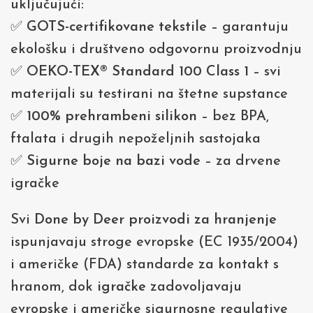
uključujući:
✅
GOTS-certifikovane tekstile
– garantuju
ekološku i društveno odgovornu proizvodnju
✅
OEKO-TEX® Standard 100 Class 1
– svi
materijali su testirani na štetne supstance
✅
100% prehrambeni silikon
– bez BPA,
ftalata i drugih nepoželjnih sastojaka
✅
Sigurne boje na bazi vode
– za drvene
igračke
Svi
Done by Deer proizvodi za hranjenje
ispunjavaju stroge evropske (EC 1935/2004)
i američke (FDA) standarde za kontakt s
hranom, dok
igračke
zadovoljavaju
evropske i američke sigurnosne regulative