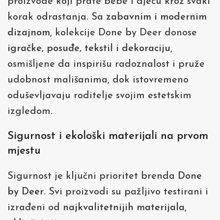
proizvode koji prate bebe i djecu kroz svaki
korak odrastanja. Sa
zabavnim i modernim
dizajnom
, kolekcije Done by Deer donose
igračke, posuđe, tekstil i dekoraciju
,
osmišljene da inspirišu radoznalost i pruže
udobnost mališanima, dok istovremeno
oduševljavaju roditelje svojim estetskim
izgledom.
Sigurnost i ekološki materijali na prvom
mjestu
Sigurnost je ključni prioritet brenda
Done
by Deer
. Svi proizvodi su pažljivo testirani i
izrađeni od
najkvalitetnijih materijala
,