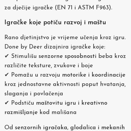
za dječije igračke (EN 71 i ASTM F963).
Igračke koje potiču razvoj i maštu
Rano djetinjstvo je vrijeme učenja kroz igru.
Done by Deer dizajnira igračke koje:
✔ Stimulišu
senzorne sposobnosti
beba kroz
različite teksture, zvukove i boje
✔ Pomažu u razvoju
motorike i koordinacije
kroz jednostavne aktivnosti poput hvatanja,
slaganja i povlačenja
✔ Podstiču
maštovitu igru i kreativno
razmišljanje
kod mališana
Od
senzornih igračaka, glodalica i mekanih