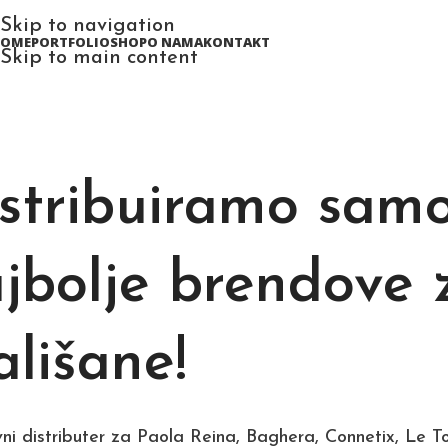
Skip to navigation
HOME
PORTFOLIO
SHOP
O NAMA
KONTAKT
Skip to main content
stribuiramo sam
jbolje brendove 
lišane!
vni distributer za Paola Reina, Baghera, Connetix, Le T