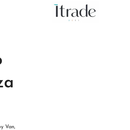
o
za
oy Van,