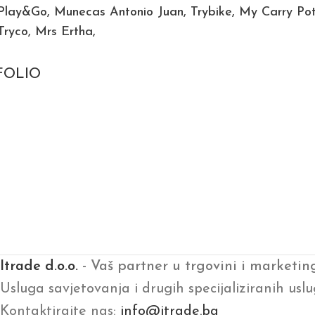
 Play&Go, Munecas Antonio Juan, Trybike, My Carry Pot
Tryco, Mrs Ertha,
FOLIO
Najkvalitetnije magnetne
Više od lutke
pločice!
Drvene igračke iz bajki
Itrade d.o.o.
- Vaš partner u trgovini i marketin
Paola Reina
Elegancija prirode u
Connetix
Le Toy Van
Usluga savjetovanja i drugih specijaliziranih uslu
svakodnevnom životu.
Kontaktirajte nas:
info@itrade.ba