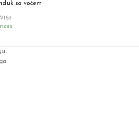
nduk sa voćem
TV183
rices
gu.
ga.