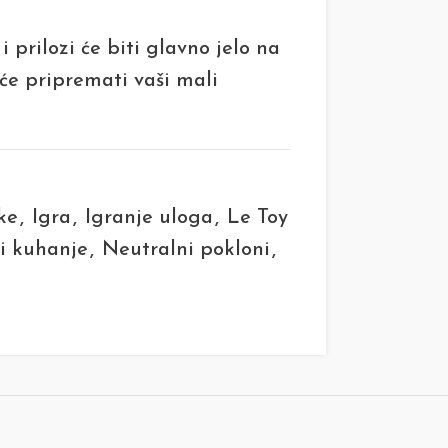
 prilozi će biti glavno jelo na
e pripremati vaši mali
ke
,
Igra
,
Igranje uloga
,
Le Toy
 i kuhanje
,
Neutralni pokloni
,