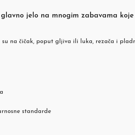
ti glavno jelo na mnogim zabavama koje 
su na čičak, poput gljiva ili luka, rezača i plad
va
gurnosne standarde