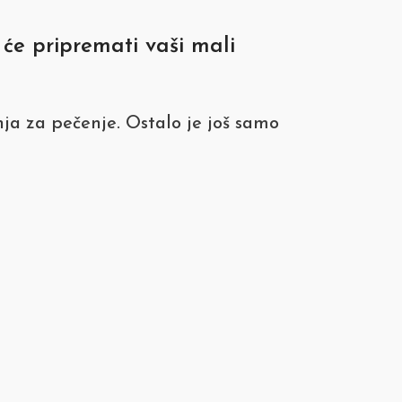
će pripremati vaši mali
nja za pečenje. Ostalo je još samo