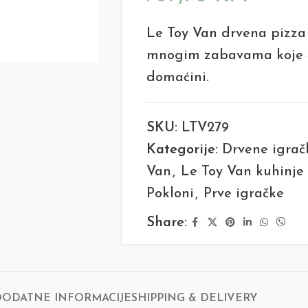
Le Toy Van
drvena pizza i
mnogim zabavama koje ć
domaćini.
SKU:
LTV279
Kategorije:
Drvene igrač
Van
,
Le Toy Van kuhinje
Pokloni
,
Prve igračke
Share:
DODATNE INFORMACIJE
SHIPPING & DELIVERY