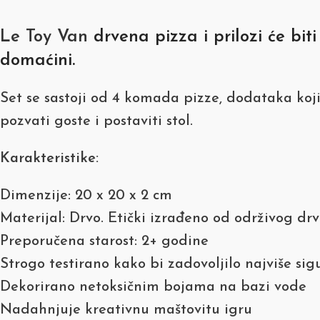
Le Toy Van
drvena pizza i prilozi će bi
domaćini.
Set se sastoji od 4 komada pizze, dodataka koji 
pozvati goste i postaviti stol.
Karakteristike:
Dimenzije: 20 x 20 x 2 cm
Materijal: Drvo. Etički izrađeno od održivog dr
Preporučena starost: 2+ godine
Strogo testirano kako bi zadovoljilo najviše si
Dekorirano netoksičnim bojama na bazi vode
Nadahnjuje kreativnu maštovitu igru