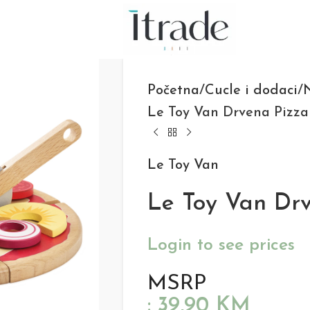
Početna
Cucle i dodaci
N
Le Toy Van Drvena Pizza 
Le Toy Van
Le Toy Van Drve
Login to see prices
MSRP
:
39,90
KM