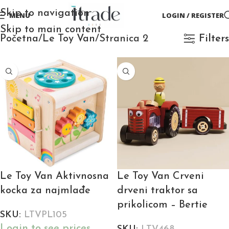
Skip to navigation
MENU
LOGIN / REGISTER
Skip to main content
Početna
Le Toy Van
Stranica 2
Filters
Le Toy Van Aktivnosna
Le Toy Van Crveni
kocka za najmlađe
drveni traktor sa
prikolicom – Bertie
SKU:
LTVPL105
Login to see prices