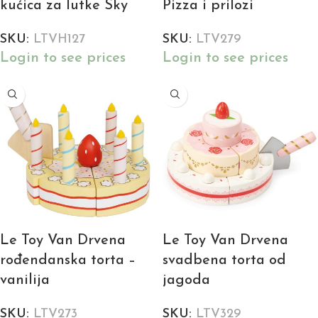
kućica za lutke Sky
Pizza i prilozi
SKU:
LTVH127
SKU:
LTV279
Login to see prices
Login to see prices
Le Toy Van Drvena
Le Toy Van Drvena
rođendanska torta –
svadbena torta od
vanilija
jagoda
SKU:
LTV273
SKU:
LTV329