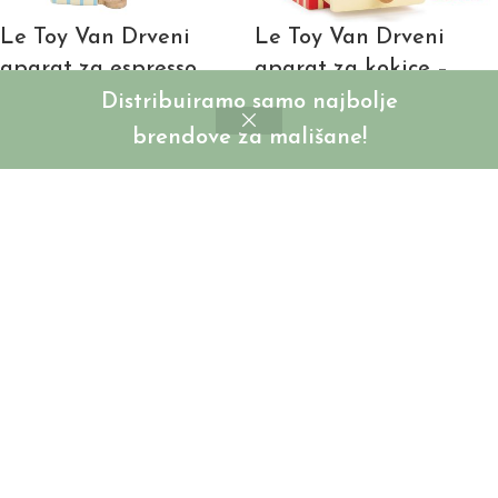
Le Toy Van Drveni
Le Toy Van Drveni
aparat za espresso
aparat za kokice –
Honeybake
Distribuiramo samo najbolje
SKU:
LTV299
brendove za mališane!
Login to see prices
SKU:
LTV318
Login to see prices
Le Toy Van Drveni
Le Toy Van Drveni