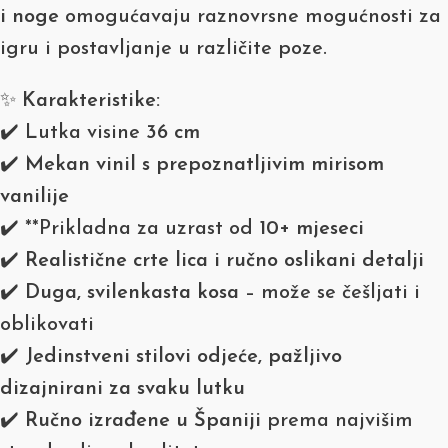
i noge
omogućavaju raznovrsne mogućnosti za
igru i postavljanje u različite poze.
✨
Karakteristike:
✔️ Lutka visine
36 cm
✔️
Mekan vinil s prepoznatljivim mirisom
vanilije
✔️ **Prikladna za uzrast od
10+ mjeseci
✔️
Realistične crte lica i ručno oslikani detalji
✔️
Duga, svilenkasta kosa
– može se češljati i
oblikovati
✔️
Jedinstveni stilovi odjeće, pažljivo
dizajnirani za svaku lutku
✔️
Ručno izrađene u Španiji
prema najvišim