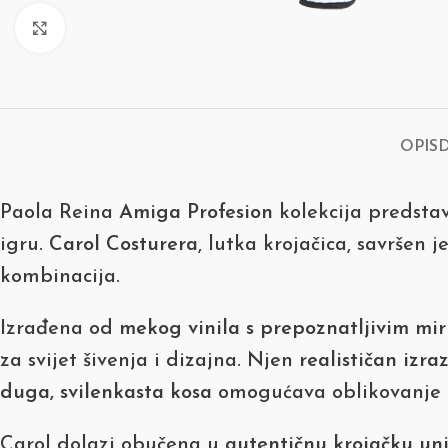
Click to enlarge
OPIS
Paola Reina
Amiga Profesion
kolekcija predstavl
igru.
Carol Costurera
, lutka krojačica, savršen 
kombinacija.
Izrađena od
mekog vinila s prepoznatljivim mir
za svijet šivenja i dizajna. Njen
realističan izra
duga, svilenkasta kosa
omogućava oblikovanje i 
Carol dolazi obučena u
autentičnu krojačku un