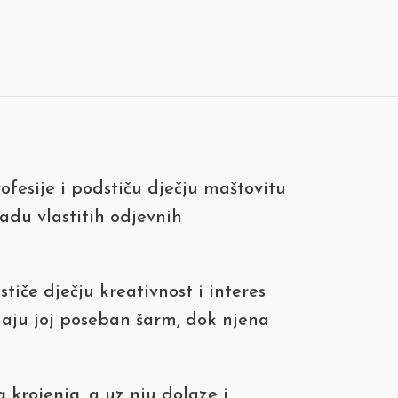
rofesije i podstiču dječju maštovitu
radu vlastitih odjevnih
tiče dječju kreativnost i interes
aju joj poseban šarm, dok njena
a krojenja
, a uz nju dolaze i