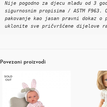
Nije pogodno za djecu mlađu od 3 god
sigurnosnim propisima / ASTM F963. O
pakovanje kao jasan pravni dokaz o p
uklonite sve pričvršćene dijelove r
Povezani proizvodi
SOLD
OUT