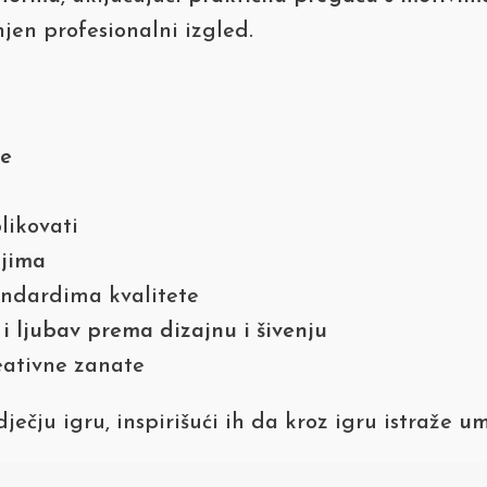
njen profesionalni izgled.
je
likovati
ljima
ndardima kvalitete
 i ljubav prema dizajnu i šivenju
eativne zanate
ječju igru, inspirišući ih da kroz igru istraže
um