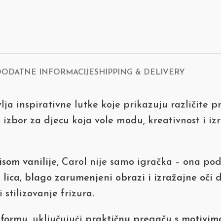
DODATNE INFORMACIJE
SHIPPING & DELIVERY
ja inspirativne lutke koje prikazuju različite p
je izbor za djecu koja vole modu, kreativnost i iz
isom vanilije
, Carol nije samo igračka – ona pods
z lica, blago zarumenjeni obrazi i izražajne oči
d
stilizovanje frizura.
iformu
, uključujući
praktičnu pregaču s motivim