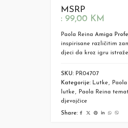
MSRP
:
99,00
KM
Paola Reina
Amiga Profe
inspirisane različitim z
djeci da kroz igru istraže
SKU:
PR04707
Kategorije:
Lutke
,
Paola
lutke
,
Paola Reina temat
djevojčice
Share: