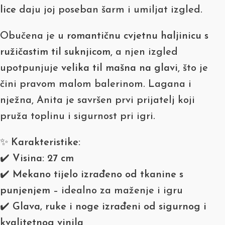
lice
daju joj poseban šarm i umiljat izgled.
Obučena je u
romantičnu cvjetnu haljinicu s
ružičastim til suknjicom
, a njen izgled
upotpunjuje
velika til mašna na glavi
, što je
čini pravom malom balerinom. Lagana i
nježna, Anita je savršen prvi prijatelj koji
pruža toplinu i sigurnost pri igri.
✨
Karakteristike:
✔️
Visina: 27 cm
✔️
Mekano tijelo izrađeno od tkanine s
punjenjem
– idealno za maženje i igru
✔️
Glava, ruke i noge izrađeni od sigurnog i
kvalitetnog vinila