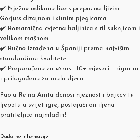
✔️
Nježno oslikano lice s prepoznatljivim
Gorjuss dizajnom i sitnim pjegicama
✔️
Romantična cvjetna haljinica s til suknjicom i
velikom mašnom
✔️
Ručno izrađena u Španiji
prema najvišim
standardima kvalitete
✔️
Preporučeno za uzrast: 10+ mjeseci
– sigurna
i prilagođena za malu djecu
Paola Reina
Anita
donosi nježnost i bajkovitu
ljepotu u svijet igre, postajući omiljena
pratiteljica najmlađih!
Dodatne informacije