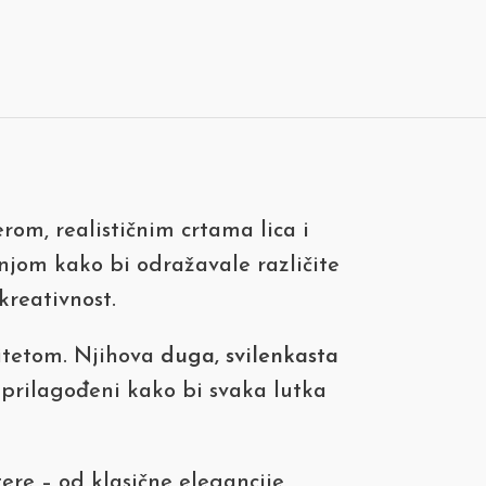
rom, realističnim crtama lica i
njom kako bi odražavale različite
kreativnost.
litetom. Njihova
duga, svilenkasta
prilagođeni kako bi svaka lutka
tere – od klasične elegancije,