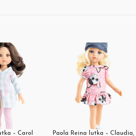
utka – Carol
Paola Reina lutka – Claudia,