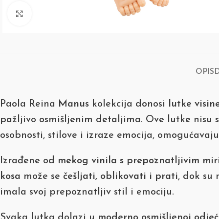
Click to enlarge
OPIS
Paola Reina
Manus
kolekcija donosi
lutke visin
pažljivo osmišljenim detaljima. Ove lutke nisu
osobnosti, stilove i izraze emocija, omogućavajući
Izrađene od
mekog vinila s prepoznatljivim mir
kosa
može se
češljati, oblikovati i prati
, dok su 
imala svoj prepoznatljiv stil i emociju.
Svaka lutka dolazi u
moderno osmišljenoj odjeć