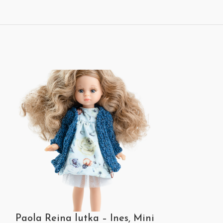
Paola Reina lutka – Ines, Mini
Paola Reina