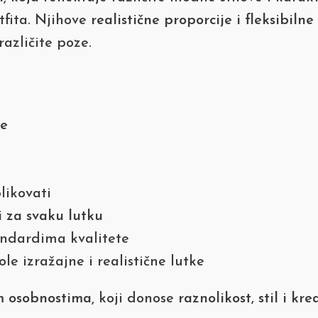
tfita. Njihove
realistične proporcije i fleksibiln
azličite poze.
je
likovati
ni za svaku lutku
ndardima kvalitete
le izražajne i realistične lutke
im osobnostima
, koji donose
raznolikost, stil i kr