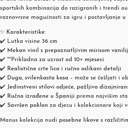
sportskih kombinacija do razigranih i trendi ou
raznovrsne mogućnosti za igru i postavljanje u r
✨
Karakteristike:
✔️ Lutka visine
36 cm
✔️
Mekan vinil s prepoznatljivim mirisom vanili
✔️ **Prikladna za uzrast od
10+ mjeseci
✔️
Realistične crte lica i ručno oslikani detalji
✔️
Duga, svilenkasta kosa
– može se češljati i ob
✔️
Jedinstveni stilovi odjeće, pažljivo dizajnira
✔️
Ručno izrađene u Španiji
prema najvišim sta
✔️
Savršen poklon
za djecu i kolekcionare koji vo
Manus kolekcija nudi
posebne likove s različit