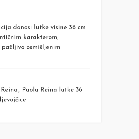
cija donosi
lutke visine 36 cm
tentičnim karakterom,
i pažljivo osmišljenim
 Reina
,
Paola Reina lutke 36
djevojčice