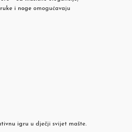
e ruke i noge
omogućavaju
eativnu igru
u dječji svijet mašte.