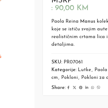
MSRP
:
90,00
KM
Paola Reina
Manus
kolek
koje se ističu svojim au
realističnim crtama lica 
detaljima.
SKU:
PR07061
Kategorije:
Lutke
,
Paola
cm
,
Pokloni
,
Pokloni za 
Share: