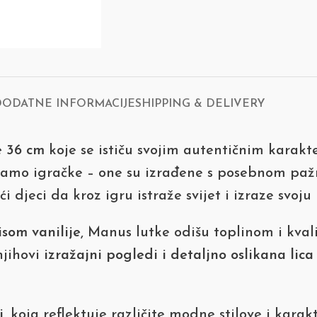
DODATNE INFORMACIJE
SHIPPING & DELIVERY
e 36 cm
koje se ističu svojim autentičnim karakte
 samo igračke – one su izrađene s posebnom paž
 djeci da kroz igru istraže svijet i izraze svoju 
isom vanilije
, Manus lutke odišu toplinom i kva
njihovi
izražajni pogledi i detaljno oslikana lica
i
, koja reflektuje različite modne stilove i karak