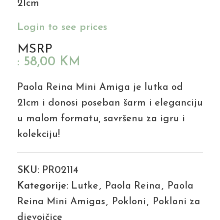
21cm
Login to see prices
MSRP
:
58,00
KM
Paola Reina Mini Amiga je lutka od
21cm i donosi poseban šarm i eleganciju
u malom formatu, savršenu za igru i
kolekciju!
SKU:
PR02114
Kategorije:
Lutke
,
Paola Reina
,
Paola
Reina Mini Amigas
,
Pokloni
,
Pokloni za
djevojčice