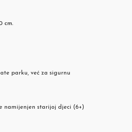
10 cm
.
kate parku, već za sigurnu
je namijenjen starijoj djeci (6+)