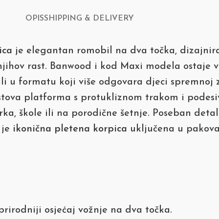
OPIS
SHIPPING & DELIVERY
ica
je elegantan romobil na dva točka, dizajniran
i njihov rast. Banwood i kod Maxi modela ostaje
ali u formatu koji više odgovara djeci spremnoj 
rastova platforma s protukliznom trakom i podesi
a, škole ili na porodične šetnje. Poseban deta
 je
ikonična pletena korpica
uključena u pakovan
rirodniji osjećaj vožnje na dva točka.