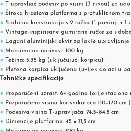
●
T-upravljač podesiv po visini
(3 nivoa) za udo
●
Široka
hrastova platforma
s protukliznom trak
●
Stabilna konstrukcija s
2 točka
(1 prednji + 1
●
Vintage-inspirisane gumirane ručke za udoban
●
Lagani
aluminijski okvir
za lakše upravljanje 
●
Maksimalna nosivost:
100 kg
.
●
Težina:
3,35 kg
(uključujući korpicu).
●
Pletena korpica uključena
(uvijek dolazi u pa
Tehničke specifikacije
●
Preporučeni uzrast:
6+ godina
(orijentaciono 
●
Preporučena visina korisnika:
cca 110–170 cm
(
●
Podesiva visina T-upravljača:
74,5–84,5 cm
●
Dimenzije platforme:
45 × 11,5 cm