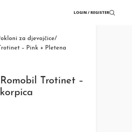
LOGIN / REGISTER
okloni za djevojčice
otinet – Pink + Pletena
omobil Trotinet –
 korpica