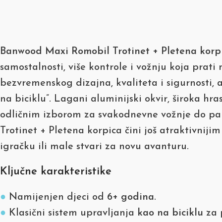
Banwood Maxi Romobil Trotinet + Pletena korp
samostalnosti, više kontrole i vožnju koja prat
bezvremenskog dizajna, kvaliteta i sigurnosti, 
na biciklu”. Lagani aluminijski okvir, široka h
odličnim izborom za svakodnevne vožnje do park
Trotinet + Pletena korpica čini još atraktivnijim
igračku ili male stvari za novu avanturu.
Ključne karakteristike
●
Namijenjen djeci od
6+ godina
.
●
Klasični sistem upravljanja
kao na biciklu
za p