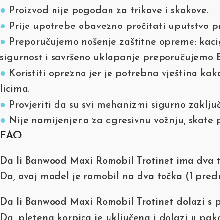
●
Proizvod nije pogodan za trikove i skokove.
●
Prije upotrebe obavezno pročitati uputstvo p
●
Preporučujemo nošenje zaštitne opreme: kaciga,
sigurnost i savršeno uklapanje preporučujemo
●
Koristiti oprezno jer je potrebna vještina kako
licima.
●
Provjeriti da su svi mehanizmi sigurno zaključ
●
Nije namijenjeno za agresivnu vožnju, skate pa
FAQ
Da li Banwood Maxi Romobil Trotinet ima dva 
Da, ovaj model je romobil na
dva točka
(1 predn
Da li Banwood Maxi Romobil Trotinet dolazi s 
Da,
pletena korpica je uključena
i dolazi u pak