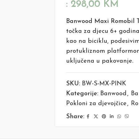
:
298,00
KM
Banwood Maxi Romobil T
točka za djecu 6+ godina
kao na biciklu, podesivi
protukliznom platformom
uključena u pakovanje.
SKU:
BW-S-MX-PINK
Kategorije:
Banwood
,
Ba
Pokloni za djevojčice
,
Ro
Share: