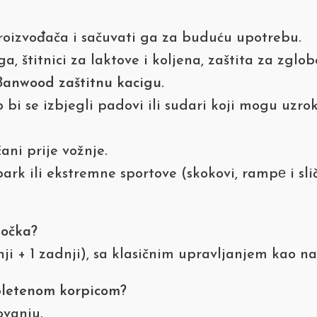
roizvođača i sačuvati ga za buduću upotrebu.
 štitnici za laktove i koljena, zaštita za zglo
Banwood zaštitnu kacigu
.
 bi se izbjegli padovi ili sudari koji mogu uzrok
ani prije vožnje.
rk ili ekstremne sportove (skokovi, rampе i sli
točka?
ji + 1 zadnji), sa klasičnim upravljanjem kao na 
pletenom korpicom?
ovanju.