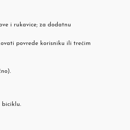
bove i rukavice; za dodatnu
ovati povrede korisniku ili trećim
čno).
biciklu.