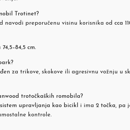
obil Trotinet?
d navodi preporučenu visinu korisnika od
cca 1
u
74,5–84,5 cm
.
park?
en za trikove, skokove ili agresivnu vožnju u s
anwood trotočkaških romobila?
 sistem upravljanja kao bicikl
i ima
2 točka
, pa 
samostalne kontrole.