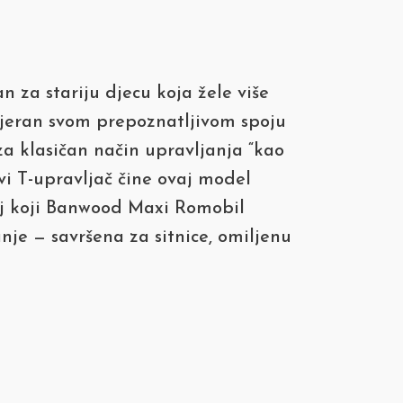
 za stariju djecu koja žele više
 vjeran svom prepoznatljivom spoju
za klasičan način upravljanja “kao
vi T-upravljač čine ovaj model
lj koji Banwood Maxi Romobil
je — savršena za sitnice, omiljenu