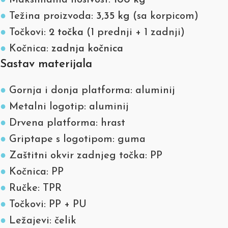
●
Maksimalna nosivost:
100 kg
●
Težina proizvoda:
3,35 kg
(sa korpicom)
●
Točkovi:
2 točka
(1 prednji + 1 zadnji)
●
Kočnica:
zadnja kočnica
Sastav materijala
●
Gornja i donja platforma: aluminij
●
Metalni logotip: aluminij
●
Drvena platforma: hrast
●
Griptape s logotipom: guma
●
Zaštitni okvir zadnjeg točka: PP
●
Kočnica: PP
●
Ručke: TPR
●
Točkovi: PP + PU
●
Ležajevi: čelik