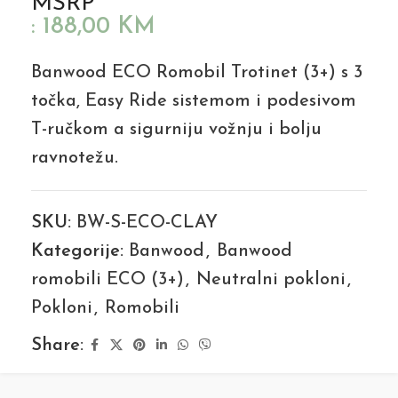
MSRP
:
188,00
KM
Banwood ECO Romobil Trotinet (3+) s 3
točka, Easy Ride sistemom i podesivom
T-ručkom a sigurniju vožnju i bolju
ravnotežu.
SKU:
BW-S-ECO-CLAY
Kategorije:
Banwood
,
Banwood
romobili ECO (3+)
,
Neutralni pokloni
,
Pokloni
,
Romobili
Share: