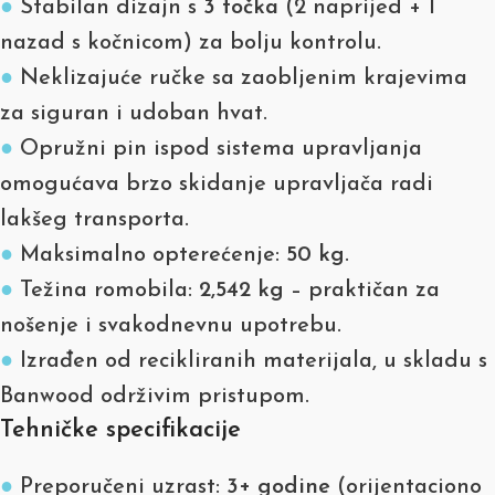
●
Stabilan dizajn s
3 točka
(2 naprijed + 1
nazad s kočnicom) za bolju kontrolu.
●
Neklizajuće ručke sa zaobljenim krajevima
za siguran i udoban hvat.
●
Opružni pin ispod sistema upravljanja
omogućava brzo skidanje upravljača radi
lakšeg transporta.
●
Maksimalno opterećenje:
50 kg
.
●
Težina romobila:
2,542 kg
– praktičan za
nošenje i svakodnevnu upotrebu.
●
Izrađen od recikliranih materijala, u skladu s
Banwood održivim pristupom.
Tehničke specifikacije
●
Preporučeni uzrast:
3+ godine
(orijentaciono