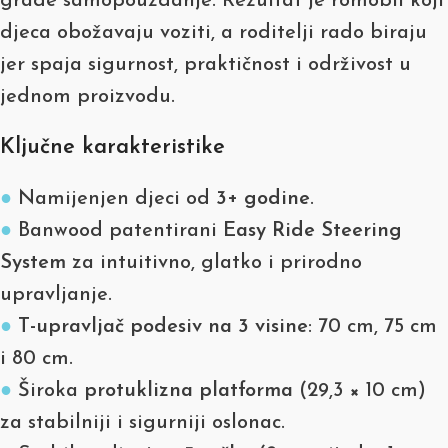
grade samopouzdanje. Rezultat je romobil koji
djeca obožavaju voziti, a roditelji rado biraju
jer spaja sigurnost, praktičnost i održivost u
jednom proizvodu.
Ključne karakteristike
●
Namijenjen djeci od
3+ godine
.
●
Banwood patentirani
Easy Ride Steering
System
za intuitivno, glatko i prirodno
upravljanje.
●
T-upravljač podesiv na 3 visine
: 70 cm, 75 cm
i 80 cm.
●
Široka
protuklizna platforma
(29,3 × 10 cm)
za stabilniji i sigurniji oslonac.