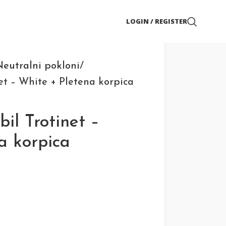
LOGIN / REGISTER
eutralni pokloni
t – White + Pletena korpica
l Trotinet –
a korpica