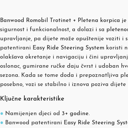
Banwood Romobil Trotinet + Pletena korpica
je
sigurnost i funkcionalnost, a dolazi i sa
pleteno
upravljanje, pa dijete može opuštenije voziti 
patentirani
Easy Ride Steering System
koristi 
olakšava okretanje i navigaciju i čini upravlja
oslonac, gumirane ručke daju čvrst i udoban hva
sezona. Kada se tome doda i prepoznatljiva plete
posebno, vozi se stabilno i iznova poziva dijete
Ključne karakteristike
●
Namijenjen djeci od
3+ godine
.
●
Banwood patentirani
Easy Ride Steering Sys