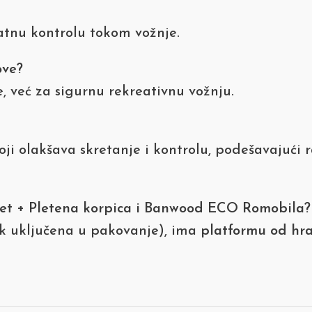
atnu kontrolu tokom vožnje.
ove?
, već za sigurnu rekreativnu vožnju.
ji olakšava skretanje i kontrolu, podešavajući 
net + Pletena korpica i Banwood ECO Romobila?
k uključena u pakovanje), ima
platformu od hra