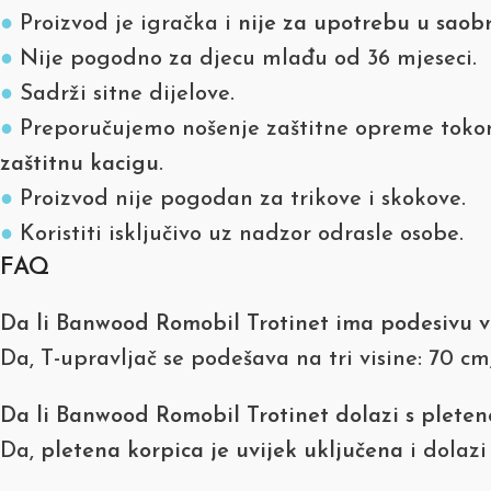
●
Proizvod je igračka i
nije za upotrebu u saob
●
Nije pogodno za djecu mlađu od 36 mjeseci.
●
Sadrži sitne dijelove.
●
Preporučujemo nošenje zaštitne opreme tokom
zaštitnu kacigu
.
●
Proizvod nije pogodan za trikove i skokove.
●
Koristiti isključivo uz nadzor odrasle osobe.
FAQ
Da li Banwood Romobil Trotinet ima podesivu v
Da, T-upravljač se podešava na tri visine: 70 cm
Da li Banwood Romobil Trotinet dolazi s plete
Da,
pletena korpica je uvijek uključena
i dolazi