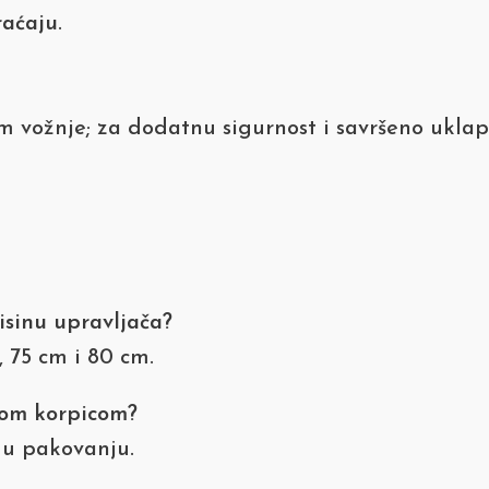
raćaju
.
 vožnje; za dodatnu sigurnost i savršeno ukl
isinu upravljača?
, 75 cm i 80 cm.
nom korpicom?
 u pakovanju.