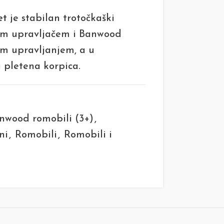
et
je stabilan trotočkaški
vim upravljačem i Banwood
em upravljanjem, a u
i pletena korpica.
nwood romobili (3+)
,
ni
,
Romobili
,
Romobili i