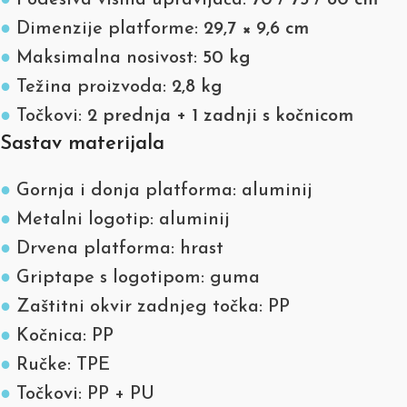
●
Podesiva visina upravljača:
70 / 75 / 80 cm
●
Dimenzije platforme:
29,7 × 9,6 cm
●
Maksimalna nosivost:
50 kg
●
Težina proizvoda:
2,8 kg
●
Točkovi:
2 prednja + 1 zadnji s kočnicom
Sastav materijala
●
Gornja i donja platforma: aluminij
●
Metalni logotip: aluminij
●
Drvena platforma: hrast
●
Griptape s logotipom: guma
●
Zaštitni okvir zadnjeg točka: PP
●
Kočnica: PP
●
Ručke: TPE
●
Točkovi: PP + PU