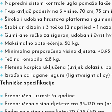
●
Napredni sistem kontrole ugla pomaže lakše s
●
T-upravljač podesiv na 3 visine
: 70 cm, 75 cm 
●
Široka i udobna
hrastova platforma
s gumenim
●
Stabilan dizajn s
3 točka
(2 naprijed + 1 naza
●
Gumirane ručke za siguran, udoban i čvrst hv
●
Maksimalno opterećenje:
50 kg
.
●
Minimalna preporučena visina djeteta:
+0,95
●
Težina romobila:
2,8 kg
.
●
Pletena korpica uključena
(uvijek dolazi u pa
●
Izrađen od lagane legure (lightweight alloy) 
Tehničke specifikacije
●
Preporučeni uzrast:
3+ godine
●
Preporučena visina djeteta:
cca 95–130 cm
(or