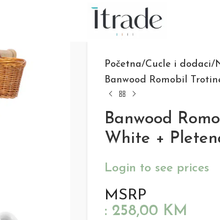
Početna
Cucle i dodaci
N
Banwood Romobil Trotine
Banwood Romobi
White + Pleten
Login to see prices
MSRP
:
258,00
KM