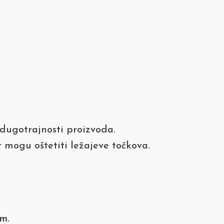
dugotrajnosti proizvoda.
r mogu oštetiti ležajeve točkova.
 m
.