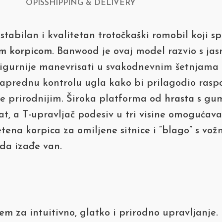
OPIS
SHIPPING & DELIVERY
 stabilan i kvalitetan trotočkaški romobil koji
m korpicom
. Banwood je ovaj model razvio s ja
i sigurnije manevrisati u svakodnevnim šetnjama
naprednu kontrolu ugla kako bi prilagodio raspo
nje prirodnijim. Široka platforma od
hrasta
s gum
t, a T-upravljač podesiv u tri visine omogućava 
na korpica za omiljene sitnice i “blago” s vožnj
 da izađe van.
tem
za intuitivno, glatko i prirodno upravljanje.