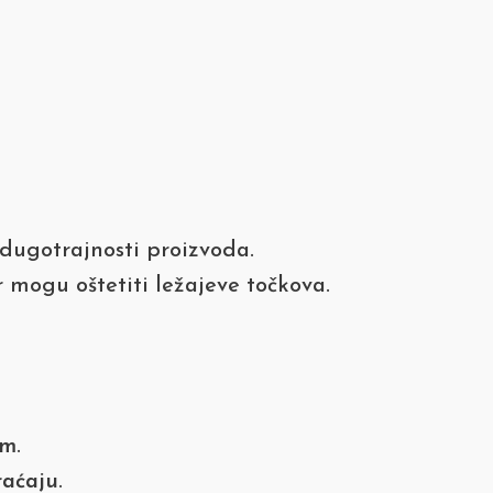
dugotrajnosti proizvoda.
r mogu oštetiti ležajeve točkova.
 m
.
raćaju
.