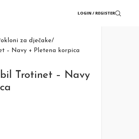
LOGIN / REGISTER
okloni za dječake
t – Navy + Pletena korpica
il Trotinet – Navy
ica