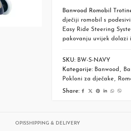
Banwood Romobil Trotin
dječiji romobil s podesi
Easy Ride Steering Syst
pakovanju uvijek dolazi 
SKU:
BW-S-NAVY
Kategorije:
Banwood
,
Ba
Pokloni za dječake
,
Romo
Share:
OPIS
SHIPPING & DELIVERY