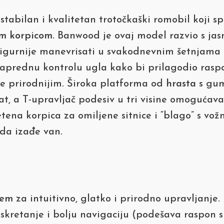
 stabilan i kvalitetan trotočkaški romobil koji
m korpicom
. Banwood je ovaj model razvio s ja
i sigurnije manevrisati u svakodnevnim šetnjama
naprednu kontrolu ugla kako bi prilagodio raspo
nje prirodnijim. Široka platforma od
hrasta
s gum
t, a T-upravljač podesiv u tri visine omogućava 
na korpica za omiljene sitnice i “blago” s vožnj
 da izađe van.
tem
za intuitivno, glatko i prirodno upravljanje.
kretanje i bolju navigaciju (podešava raspon s