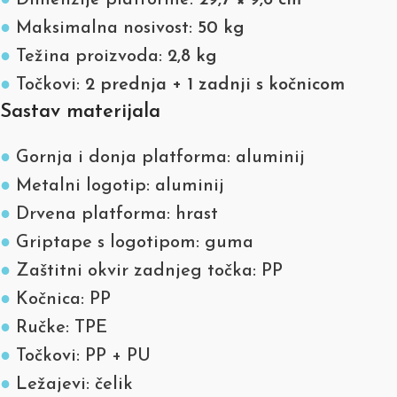
●
Dimenzije platforme:
29,7 × 9,6 cm
●
Maksimalna nosivost:
50 kg
●
Težina proizvoda:
2,8 kg
●
Točkovi:
2 prednja + 1 zadnji s kočnicom
Sastav materijala
●
Gornja i donja platforma: aluminij
●
Metalni logotip: aluminij
●
Drvena platforma: hrast
●
Griptape s logotipom: guma
●
Zaštitni okvir zadnjeg točka: PP
●
Kočnica: PP
●
Ručke: TPE
●
Točkovi: PP + PU
●
Ležajevi: čelik