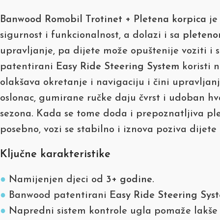
Banwood Romobil Trotinet + Pletena korpica
je
sigurnost i funkcionalnost, a dolazi i sa
pleteno
upravljanje, pa dijete može opuštenije voziti 
patentirani
Easy Ride Steering System
koristi 
olakšava okretanje i navigaciju i čini upravlja
oslonac, gumirane ručke daju čvrst i udoban hva
sezona. Kada se tome doda i prepoznatljiva plete
posebno, vozi se stabilno i iznova poziva dijete
Ključne karakteristike
●
Namijenjen djeci od
3+ godine
.
●
Banwood patentirani
Easy Ride Steering Sys
●
Napredni sistem kontrole ugla pomaže lakše s