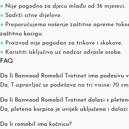
●
Nije pogodno za djecu mlađu od 36 mjeseci.
●
Sadrži sitne dijelove.
●
Preporučujemo nošenje zaštitne opreme tokom
zaštitnu kacigu
.
●
Proizvod nije pogodan za trikove i skokove.
●
Koristiti isključivo uz nadzor odrasle osobe.
FAQ
Da li Banwood Romobil Trotinet ima podesivu v
Da, T-upravljač se podešava na tri visine: 70 cm
Da li Banwood Romobil Trotinet dolazi s plete
Da,
pletena korpica je uvijek uključena
i dolazi
Da li romobil ima kočnicu?