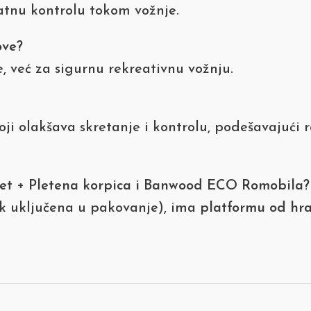
atnu kontrolu tokom vožnje.
ove?
, već za sigurnu rekreativnu vožnju.
ji olakšava skretanje i kontrolu, podešavajući 
net + Pletena korpica i Banwood ECO Romobila?
k uključena u pakovanje), ima
platformu od hra