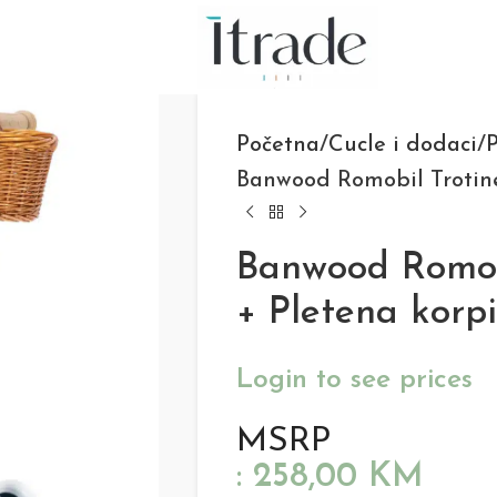
Početna
Cucle i dodaci
P
Banwood Romobil Trotine
Banwood Romob
+ Pletena korp
Login to see prices
MSRP
:
258,00
KM