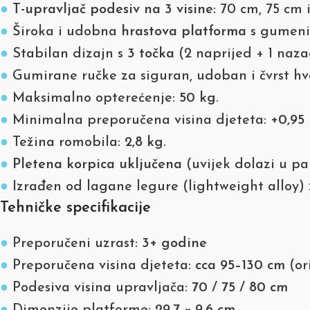
●
T-upravljač podesiv na 3 visine
: 70 cm, 75 cm 
●
Široka i udobna
hrastova platforma
s gumenim
●
Stabilan dizajn s
3 točka
(2 naprijed + 1 naza
●
Gumirane ručke za siguran, udoban i čvrst hv
●
Maksimalno opterećenje:
50 kg
.
●
Minimalna preporučena visina djeteta:
+0,95
●
Težina romobila:
2,8 kg
.
●
Pletena korpica uključena
(uvijek dolazi u pa
●
Izrađen od lagane legure (lightweight alloy) 
Tehničke specifikacije
●
Preporučeni uzrast:
3+ godine
●
Preporučena visina djeteta:
cca 95–130 cm
(or
●
Podesiva visina upravljača:
70 / 75 / 80 cm