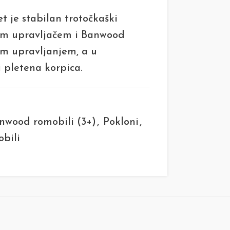
et
je stabilan trotočkaški
vim upravljačem i Banwood
em upravljanjem, a u
i pletena korpica.
nwood romobili (3+)
,
Pokloni
,
bili