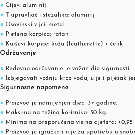
●
Cijev: aluminij
●
T-upravljač i stezaljka: aluminij
●
Osovinski vijci: metal
●
Pletena korpica: ratan
●
Kaiševi korpice: koža (leatherette) + čelik
Održavanje
●
Redovno održavanje je važan dio sigurnosti i 
●
Izbjegavati vožnju kroz vodu, ulje i pijesak je
Sigurnosne napomene
●
Proizvod je namijenjen djeci
3+ godine
.
●
Maksimalna težina korisnika:
50 kg
.
●
Minimalna preporučena visina djeteta:
+0,95
●
Proizvod je igračka i
nije za upotrebu u saob