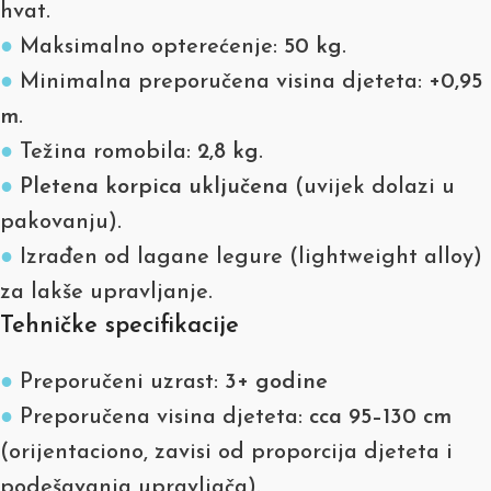
hvat.
●
Maksimalno opterećenje:
50 kg
.
●
Minimalna preporučena visina djeteta:
+0,95
m
.
●
Težina romobila:
2,8 kg
.
●
Pletena korpica uključena
(uvijek dolazi u
pakovanju).
●
Izrađen od lagane legure (lightweight alloy)
za lakše upravljanje.
Tehničke specifikacije
●
Preporučeni uzrast:
3+ godine
●
Preporučena visina djeteta:
cca 95–130 cm
(orijentaciono, zavisi od proporcija djeteta i
podešavanja upravljača).