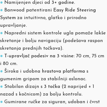
●
Namijenjen djeci od
3+ godine
.
●
Banwood patentirani
Easy Ride Steering
System
za intuitivno, glatko i prirodno
upravljanje.
●
Napredni sistem kontrole ugla pomaže lakše
skretanje i bolju navigaciju (podešava raspon
skretanja prednjih točkova).
●
T-upravljač podesiv na 3 visine
: 70 cm, 75 cm
i 80 cm.
●
Široka i udobna
hrastova platforma
s
gumenim gripom za stabilniji oslonac.
●
Stabilan dizajn s
3 točka
(2 naprijed + 1
nazad s kočnicom) za bolju kontrolu.
●
Gumirane ručke za siguran, udoban i čvrst