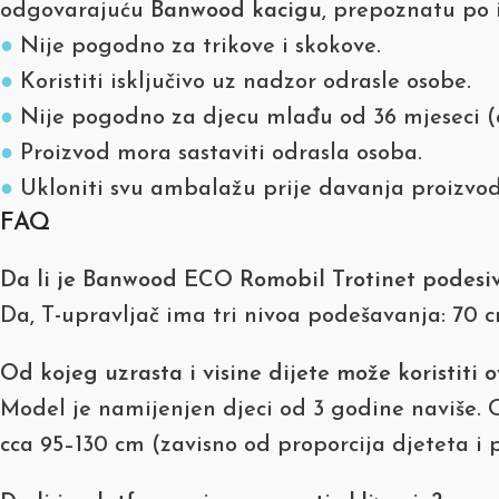
odgovarajuću
Banwood kacigu
, prepoznatu po i
●
Nije pogodno za trikove i skokove.
●
Koristiti isključivo uz nadzor odrasle osobe.
●
Nije pogodno za djecu mlađu od 36 mjeseci (op
●
Proizvod mora sastaviti odrasla osoba.
●
Ukloniti svu ambalažu prije davanja proizvod
FAQ
Da li je Banwood ECO Romobil Trotinet podesiv 
Da, T-upravljač ima tri nivoa podešavanja: 70 c
Od kojeg uzrasta i visine dijete može koristiti 
Model je namijenjen djeci od 3 godine naviše. 
cca 95–130 cm (zavisno od proporcija djeteta i