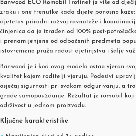
Banwood ECO Romobil Trotinet
je više od dječ
zraku i one trenutke kada dijete ponosno kaže:
djetetov prirodni razvoj ravnoteže i koordinac
činjenica da je izrađen od 100% post-potrošačke
i prenamijenjene od odbačenih predmeta poput 
istovremeno pruža radost djetinjstva i šalje v
Banwood je i kod ovog modela ostao vjeran svojoj
kvalitet kojem roditelji vjeruju. Podesivi upra
osjećaj sigurnosti pri svakom odgurivanju, a t
grade samopouzdanje. Rezultat je romobil koji dj
održivost u jednom proizvodu.
Ključne karakteristike