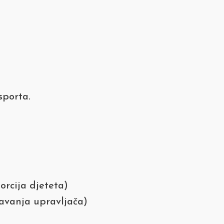
sporta.
orcija djeteta)
šavanja upravljača)