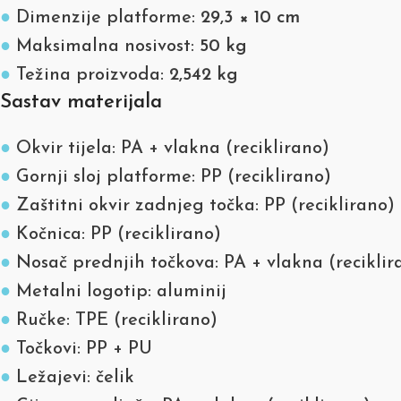
●
Dimenzije platforme:
29,3 × 10 cm
●
Maksimalna nosivost:
50 kg
●
Težina proizvoda:
2,542 kg
Sastav materijala
●
Okvir tijela: PA + vlakna (reciklirano)
●
Gornji sloj platforme: PP (reciklirano)
●
Zaštitni okvir zadnjeg točka: PP (reciklirano)
●
Kočnica: PP (reciklirano)
●
Nosač prednjih točkova: PA + vlakna (reciklir
●
Metalni logotip: aluminij
●
Ručke: TPE (reciklirano)
●
Točkovi: PP + PU
●
Ležajevi: čelik