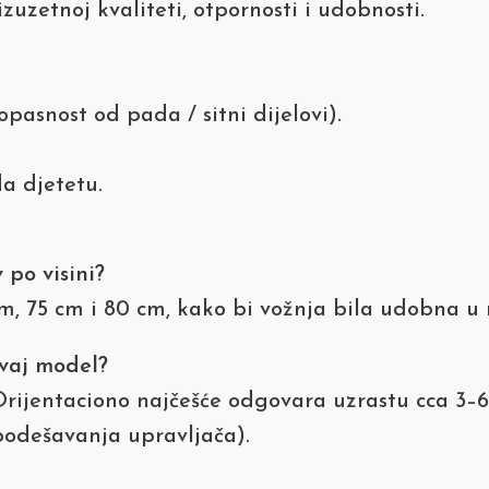
zuzetnoj kvaliteti, otpornosti i udobnosti.
asnost od pada / sitni dijelovi).
a djetetu.
po visini?
m, 75 cm i 80 cm, kako bi vožnja bila udobna u 
ovaj model?
Orijentaciono najčešće odgovara uzrastu cca 3–
 podešavanja upravljača).