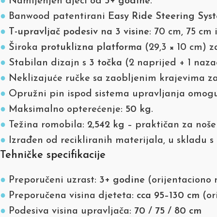
●
Namijenjen djeci od
3+ godine
.
●
Banwood patentirani
Easy Ride Steering Sys
●
T-upravljač podesiv na 3 visine
: 70 cm, 75 cm 
●
Široka
protuklizna platforma
(29,3 × 10 cm) za
●
Stabilan dizajn s
3 točka
(2 naprijed + 1 naza
●
Neklizajuće ručke sa zaobljenim krajevima za
●
Opružni pin ispod sistema upravljanja omoguć
●
Maksimalno opterećenje:
50 kg
.
●
Težina romobila:
2,542 kg
– praktičan za noše
●
Izrađen od recikliranih materijala, u skladu 
Tehničke specifikacije
●
Preporučeni uzrast:
3+ godine
(orijentaciono n
●
Preporučena visina djeteta:
cca 95–130 cm
(or
●
Podesiva visina upravljača:
70 / 75 / 80 cm