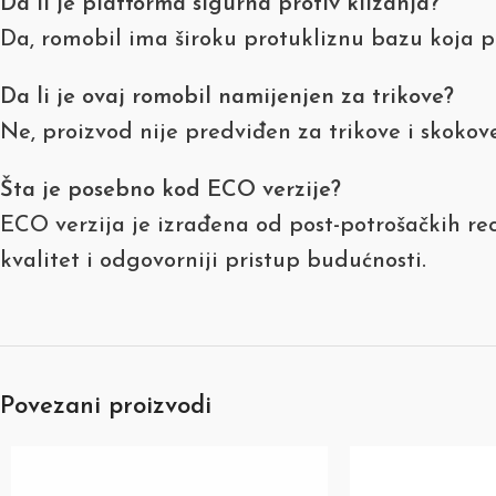
Da li je platforma sigurna protiv klizanja?
Da, romobil ima široku protukliznu bazu koja pru
Da li je ovaj romobil namijenjen za trikove?
Ne, proizvod nije predviđen za trikove i skokove
Šta je posebno kod ECO verzije?
ECO verzija je izrađena od post-potrošačkih reci
kvalitet i odgovorniji pristup budućnosti.
Povezani proizvodi