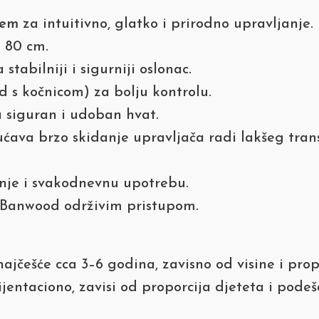
tem
za intuitivno, glatko i prirodno upravljanje.
i 80 cm.
 stabilniji i sigurniji oslonac.
d s kočnicom) za bolju kontrolu.
 siguran i udoban hvat.
ava brzo skidanje upravljača radi lakšeg tran
nje i svakodnevnu upotrebu.
s Banwood održivim pristupom.
ajčešće cca 3–6 godina, zavisno od visine i prop
ijentaciono, zavisi od proporcija djeteta i pode