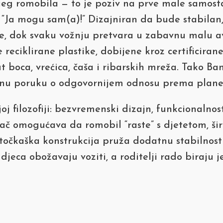
ijeg romobila — to je poziv na prve male samost
 “Ja mogu sam(a)!” Dizajniran da bude stabilan,
ije, dok svaku vožnju pretvara u zabavnu malu a
 reciklirane plastike, dobijene kroz certificir
boca, vrećica, čaša i ribarskih mreža. Tako B
ažnu poruku o odgovornijem odnosu prema planeti
 filozofiji: bezvremenski dizajn, funkcionalnost 
vljač omogućava da romobil “raste” s djetetom, š
rotočkaška konstrukcija pruža dodatnu stabilnos
eca obožavaju voziti, a roditelji rado biraju je