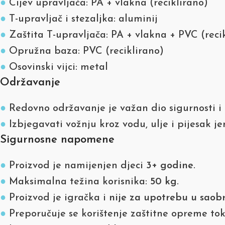
●
Cijev upravljača: PA + vlakna (reciklirano)
●
T-upravljač i stezaljka: aluminij
●
Zaštita T-upravljača: PA + vlakna + PVC (reci
●
Opružna baza: PVC (reciklirano)
●
Osovinski vijci: metal
Održavanje
●
Redovno održavanje je važan dio sigurnosti i 
●
Izbjegavati vožnju kroz vodu, ulje i pijesak je
Sigurnosne napomene
●
Proizvod je namijenjen djeci
3+ godine
.
●
Maksimalna težina korisnika:
50 kg
.
●
Proizvod je igračka i
nije za upotrebu u saob
●
Preporučuje se korištenje zaštitne opreme to