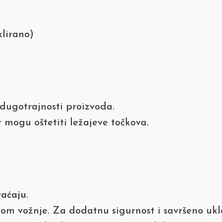
klirano)
dugotrajnosti proizvoda.
r mogu oštetiti ležajeve točkova.
raćaju
.
kom vožnje. Za dodatnu sigurnost i savršeno uk