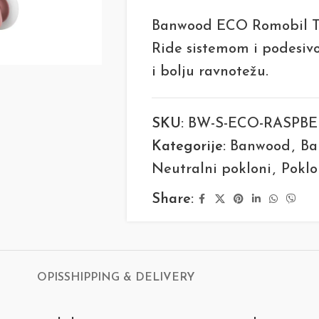
Banwood ECO Romobil Tro
Ride sistemom i podesiv
i bolju ravnotežu.
SKU:
BW-S-ECO-RASPB
Kategorije:
Banwood
,
Ba
Neutralni pokloni
,
Poklo
Share:
OPIS
SHIPPING & DELIVERY