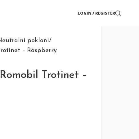
LOGIN / REGISTER
eutralni pokloni
otinet – Raspberry
omobil Trotinet –