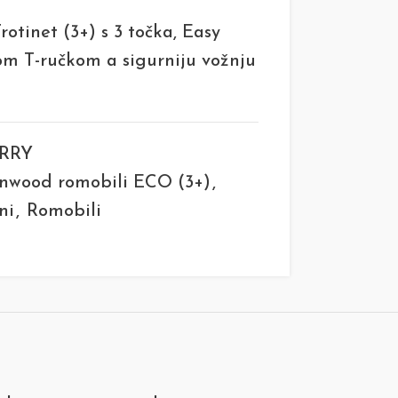
tinet (3+) s 3 točka, Easy
om T-ručkom a sigurniju vožnju
ERRY
nwood romobili ECO (3+)
,
ni
,
Romobili