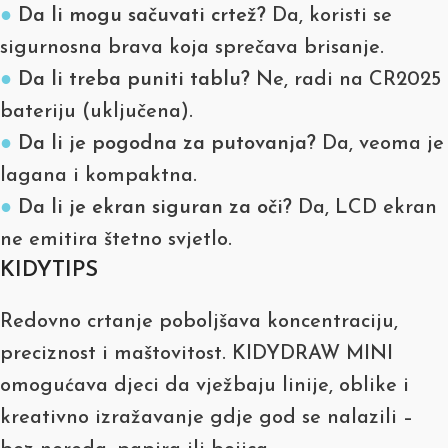
●
Da li mogu sačuvati crtež?
Da, koristi se
sigurnosna brava koja sprečava brisanje.
●
Da li treba puniti tablu?
Ne, radi na CR2025
bateriju (uključena).
●
Da li je pogodna za putovanja?
Da, veoma je
lagana i kompaktna.
●
Da li je ekran siguran za oči?
Da, LCD ekran
ne emitira štetno svjetlo.
KIDYTIPS
Redovno crtanje poboljšava koncentraciju,
preciznost i maštovitost. KIDYDRAW MINI
omogućava djeci da vježbaju linije, oblike i
kreativno izražavanje gdje god se nalazili –