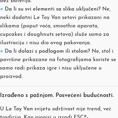
bez baterija.
●
Da li su svi elementi sa slika uključeni?
Ne,
neki dodatni Le Toy Van setovi prikazani na
slikama (poput voća, smoothie aparata,
cupcakes i doughnuts setova) služe samo za
ilustraciju i nisu dio ovog pakovanja.
●
Da li dolazi s podlogom ili stolom?
Ne, stol i
površine prikazane na fotografijama koriste se
samo radi prikaza igre i nisu uključene u
proizvod.
Izrađeno s pažnjom. Posvećeni budućnosti.
U
Le Toy Van
svijetu održivost nije trend, već
tradicija. Kao pioniri u izradi FSC®-