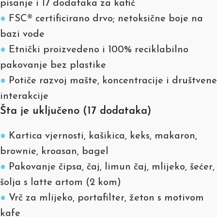
pisanje i 17 dodataka za kafić
●
FSC® certificirano drvo; netoksične boje na
bazi vode
●
Etnički proizvedeno i 100% reciklabilno
pakovanje bez plastike
●
Potiče razvoj mašte, koncentracije i društvene
interakcije
Šta je uključeno (17 dodataka)
●
Kartica vjernosti, kašikica, keks, makaron,
brownie, kroasan, bagel
●
Pakovanje čipsa, čaj, limun čaj, mlijeko, šećer,
šolja s latte artom (2 kom)
●
Vrč za mlijeko, portafilter, žeton s motivom
kafe