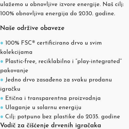
ulažemo u obnovljive izvore energije. Naš cilj:
100% obnovljiva energija do 2030. godine.
Naše održive obaveze
●
100% FSC® certificirano drvo u svim
kolekcijama
●
Plastic-free, reciklabilno i “play-integrated”
pakovanje
●
Jedno drvo zasađeno za svaku prodanu
igračku
●
Etična i transparentna proizvodnja
●
Ulaganje u solarnu energiju
●
Cilj: potpuno bez plastike do 2035. godine
Vodič za čišćenje drvenih igračaka