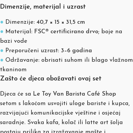
Dimenzije, materijal i uzrast
●
Dimenzije:
40,7 × 15 × 31,5 cm
●
Materijal:
FSC® certificirano drvo
; boje na
bazi vode
●
Preporučeni uzrast:
3–6 godina
●
Održavanje: obrisati suhom ili blago vlažnom
tkaninom
Zašto će djeca obožavati ovaj set
Djeca će sa
Le Toy Van Barista Café Shop
setom s lakoćom usvojiti uloge bariste i kupca,
razvijajući komunikacijske vještine i osjećaj
saradnje. Svaka kafa, kolač ili latte art šolja
postaju prilika za izražavanje mašte i