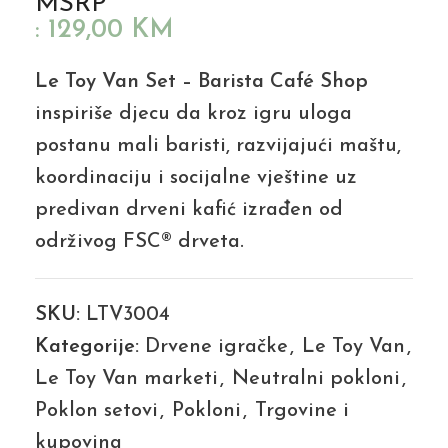
MSRP
:
129,00
KM
Le Toy Van Set – Barista Café Shop
inspiriše djecu da kroz igru uloga
postanu mali baristi, razvijajući maštu,
koordinaciju i socijalne vještine uz
predivan drveni kafić izrađen od
održivog FSC® drveta.
SKU:
LTV3004
Kategorije:
Drvene igračke
,
Le Toy Van
,
Le Toy Van marketi
,
Neutralni pokloni
,
Poklon setovi
,
Pokloni
,
Trgovine i
kupovina