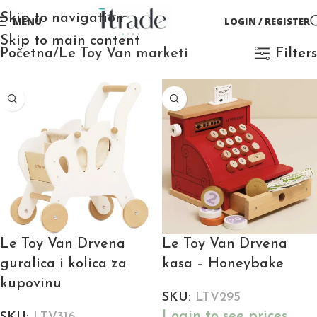
Skip to navigation
MENU
LOGIN / REGISTER
Skip to main content
Početna
Le Toy Van marketi
Filters
Le Toy Van Drvena
Le Toy Van Drvena
guralica i kolica za
kasa – Honeybake
kupovinu
SKU:
LTV295
Login to see prices