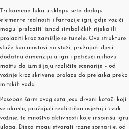
Tri kamena luka u sklopu seta dodaju
elemente realnosti i fantazije igri, gdje vozići
mogu ‘prelaziti’ iznad simboličkih rijeka ili
prolaziti kroz zamišljene tunele. Ove strukture
služe kao mostovi na stazi, pružajući djeci
dodatnu dimenziju u igri i potičući njihovu
maštu da izmišljaju različite scenarije – od
vožnje kroz skrivene prolaze do prelaska preko
mitskih voda
Poseban šarm ovog seta jesu drveni kotači koji
se okreću, pružajući realističan osjećaj i zvuk
vožnje, te mnoštvo aktivnosti koje inspirišu igru
uloga. Djeca mogu stvarati razne scenarije, od