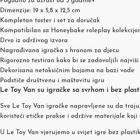
Pogodno za uzrast od 3 godine+
Dimenzije: 19 x 5,8 x 12,5 cm
Kompletan toster i set za doručak
Kompatibilan sa Honeybake roleplay kolekcij
Drvo iz održivog izvora
Nagrađivana igračka s hranom za djecu
Rigorozno testiran kako bi se zadovoljili najviš
Dekorisana netoksičnim bojama na bazi vode
Podstiče društvenu i maštovitu igru
Le Toy Van su igračke sa svrhom i bez plast
Sve Le Toy Van igračke napravljene su da traju 
koristeći etičke prakse i održive materijale koj
U Le Toy Van vjerujemo u svijet igre bez plastik