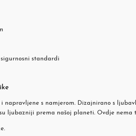
om
i sigurnosni standardi
ike
i napravljene s namjerom. Dizajnirano s ljubavl
i su ljubazniji prema našoj planeti. Ovdje nema 
e.