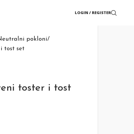
LOGIN / REGISTER
eutralni pokloni
i tost set
ni toster i tost