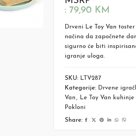
MSRP
:
79,90
KM
Drveni
Le Toy Van
toster 
načina da započnete dan
sigurno će biti inspiris
igranje uloga.
SKU:
LTV287
Kategorije:
Drvene igrač
Van
,
Le Toy Van kuhinje
Pokloni
Share: