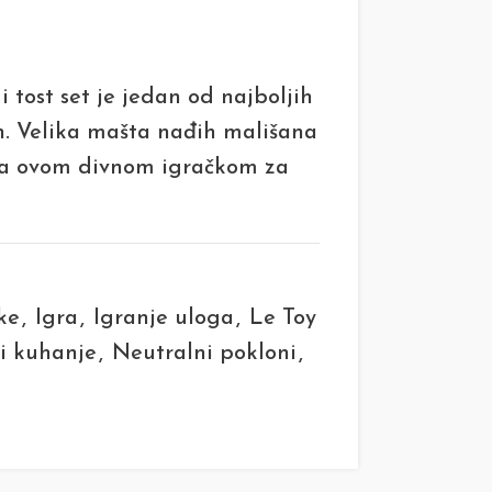
i tost set je jedan od najboljih
. Velika mašta nađih mališana
ana ovom divnom igračkom za
ke
,
Igra
,
Igranje uloga
,
Le Toy
 i kuhanje
,
Neutralni pokloni
,