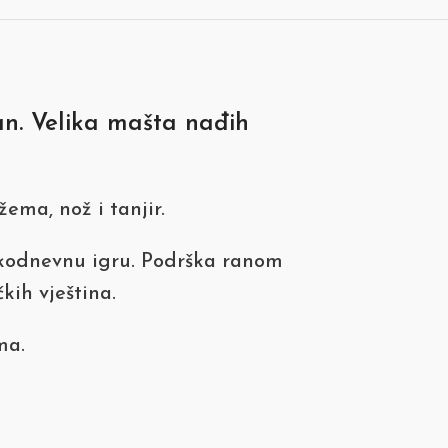
an. Velika mašta nađih
ema, nož i tanjir.
vakodnevnu igru. Podrška ranom
kih vještina.
ma.