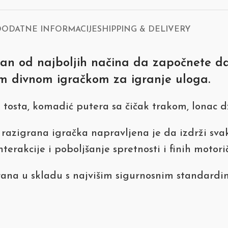
DODATNE INFORMACIJE
SHIPPING & DELIVERY
jedan od najboljih načina da započnete d
om divnom igračkom za igranje uloga.
 tosta, komadić putera sa čičak trakom, lonac dž
, razigrana igračka napravljena je da izdrži s
terakcije i poboljšanje spretnosti i finih motorič
rana u skladu s najvišim sigurnosnim standardi