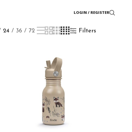
LOGIN / REGISTER
24
36
72
Filters