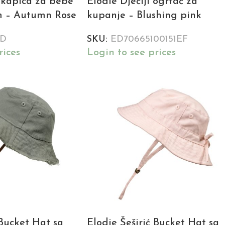
 kapica za bebe
Elodie Dječiji ogrtač za
m – Autumn Rose
kupanje – Blushing pink
3D
SKU:
ED70665100151EF
rices
Login to see prices
 Bucket Hat sa
Elodie Šeširić Bucket Hat sa