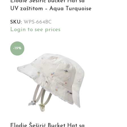
Elodie Šeširić Bucket Hat sa
UV zaštitom – Aqua Turquoise
SKU:
WPS-664BC
Login to see prices
-19%
Elodie Šeširić Bucket Hat sa