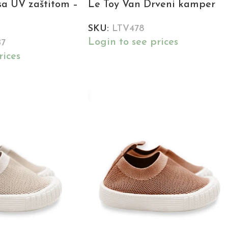
 sa UV zaštitom –
Le Toy Van Drveni kamper
SKU:
LTV478
Login to see prices
7
rices