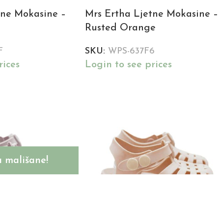
tne Mokasine –
Mrs Ertha Ljetne Mokasine –
Rusted Orange
F
SKU:
WPS-637F6
rices
Login to see prices
 mališane!