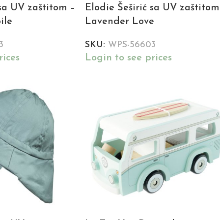
 sa UV zaštitom –
Elodie Šeširić sa UV zaštitom
ile
Lavender Love
3
SKU:
WPS-56603
rices
Login to see prices