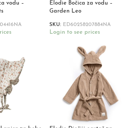
za vodu –
Elodie Bočica za vodu –
ts
Garden Leo
04416NA
SKU:
ED60258207884NA
rices
Login to see prices