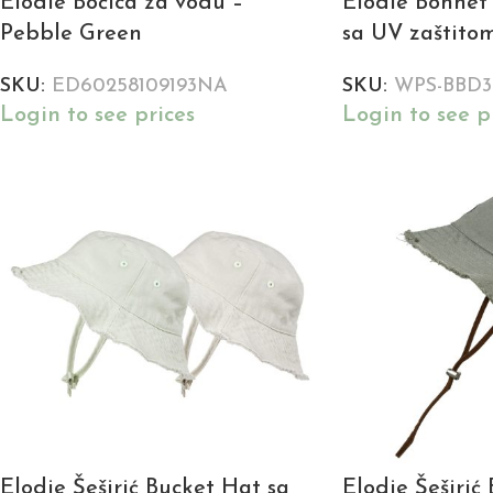
Elodie Bočica za vodu –
Elodie Bonnet
Pebble Green
sa UV zaštito
SKU:
ED60258109193NA
SKU:
WPS-BBD
Login to see prices
Login to see p
Elodie Šeširić Bucket Hat sa
Elodie Šeširić