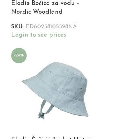
Elodie Bočica za vodu –
Nordic Woodland
SKU:
ED60258105598NA
Login to see prices
-24%