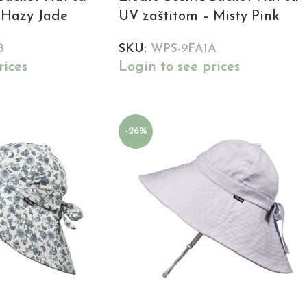
 Hazy Jade
UV zaštitom – Misty Pink
8
SKU:
WPS-9FA1A
rices
Login to see prices
-26%