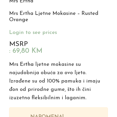
Mrs Ertha
Mrs Ertha Ljetne Mokasine – Rusted
Orange
Login to see prices
MSRP
:
69,80
KM
Mrs Ertha
ljetne mokasine su
najudobnija obuća za ovo ljeto.
Izrađene su od 100% pamuka i imaju
đon od prirodne gume, što ih čini
izuzetno fleksibilnim i laganim.
NAPOMENA!