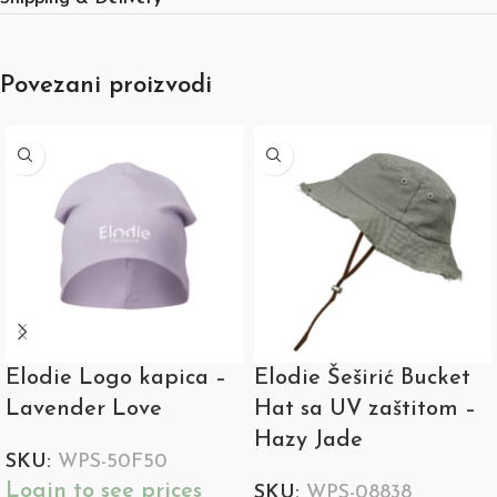
Povezani proizvodi
Elodie Logo kapica –
Elodie Šeširić Bucket
Lavender Love
Hat sa UV zaštitom –
Hazy Jade
SKU:
WPS-50F50
Login to see prices
SKU:
WPS-08838