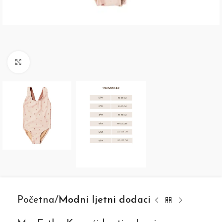
Click to enlarge
Početna
Modni ljetni dodaci