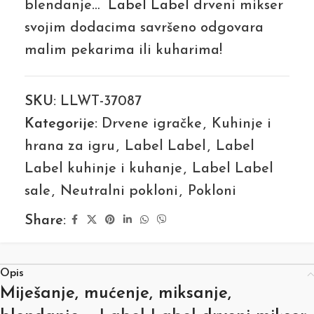
blendanje…
Label Label
drveni mikser
svojim dodacima savršeno odgovara
malim pekarima ili kuharima!
SKU:
LLWT-37087
Kategorije:
Drvene igračke
,
Kuhinje i
hrana za igru
,
Label Label
,
Label
Label kuhinje i kuhanje
,
Label Label
sale
,
Neutralni pokloni
,
Pokloni
Share:
Opis
Miješanje, mućenje, miksanje,