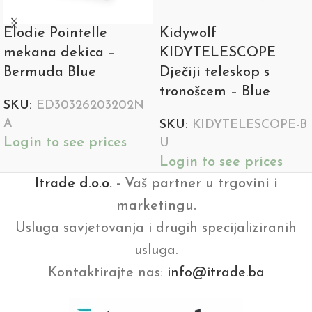
Elodie Pointelle
Kidywolf
mekana dekica –
KIDYTELESCOPE
Bermuda Blue
Dječiji teleskop s
tronošcem – Blue
SKU:
ED30326203202N
A
SKU:
KIDYTELESCOPE-B
Login to see prices
U
Login to see prices
Itrade d.o.o.
- Vaš partner u trgovini i
marketingu.
Usluga savjetovanja i drugih specijaliziranih
usluga.
Kontaktirajte nas:
info@itrade.ba