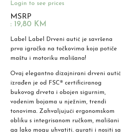
Login to see prices
MSRP
:
19,80
KM
Label Label Drveni autić je savršena
prva igračka na točkovima koja potiče
maštu i motoriku mališana!
Ovaj elegantno dizajnirani drveni autić
izrađen je od FSC® certificiranog
bukovog drveta i obojen sigurnim,
vodenim bojama u nježnim, trendi
tonovima. Zahvaljujući ergonomskom
obliku s integrisanom ručkom, mališani
ga lako mogu uhvatiti, gurati i nositi sa