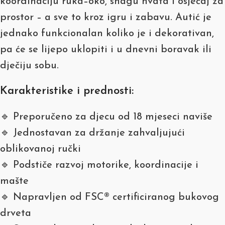
koordinaciju ruka–oko, snagu hvata i osjećaj za
prostor – a sve to kroz igru i zabavu. Autić je
jednako funkcionalan koliko je i dekorativan,
pa će se lijepo uklopiti i u dnevni boravak ili
dječiju sobu.
Karakteristike i prednosti:
🔹 Preporučeno za djecu od 18 mjeseci naviše
🔹 Jednostavan za držanje zahvaljujući
oblikovanoj ručki
🔹 Podstiče razvoj motorike, koordinacije i
mašte
🔹 Napravljen od FSC® certificiranog bukovog
drveta