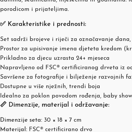
danima, sedmicama, mjesecima ili godinama. Ide
porodicom i prijateljima.
✅ Karakteristike i prednosti:
Set sadrži brojeve i riječi za označavanje dana
Prostor za upisivanje imena djeteta kredom (kr
Prikladno za djecu uzrasta 24+ mjeseca
Napravljeno od FSC® certificiranog drveta iz o
Savršene za fotografije i bilježenje razvojnih f
Dostupne u više nježnih, trendi boja
Idealno za poklon povodom rođenja, baby show
📏 Dimenzije, materijal i održavanje:
Dimenzije seta:
30 × 18 × 7 cm
Materijal:
FSC® certificirano drvo