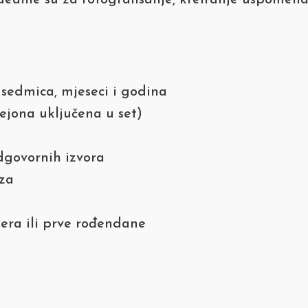
alne su za fotografisanje, kreiranje uspomena 
, sedmica, mjeseci i godina
ejona uključena u set)
dgovornih izvora
aza
era ili prve rođendane