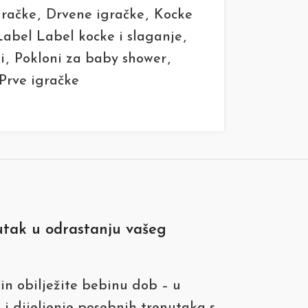
gračke
,
Drvene igračke
,
Kocke
Label Label kocke i slaganje
,
i
,
Pokloni za baby shower
,
Prve igračke
utak u odrastanju vašeg
n obilježite bebinu dob – u