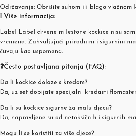
Održavanje:
Obrišite suhom ili blago vlažnom
ℹ️ Više informacija:
Label Label drvene milestone kockice nisu samo
vremena. Zahvaljujući prirodnim i sigurnim mat
čuvaju kao uspomena.
❓Često postavljana pitanja (FAQ):
Da li kockice dolaze s kredom?
Da, uz set dobijate specijalni kredasti flomaste
Da li su kockice sigurne za malu djecu?
Da, napravljene su od netoksičnih i sigurnih ma
Mogu li se koristiti za više djece?