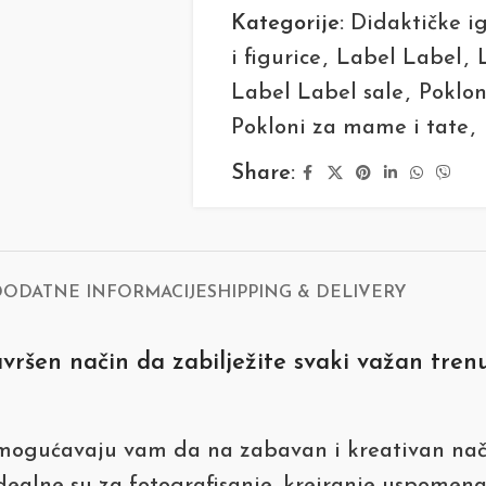
Kategorije:
Didaktičke i
i figurice
,
Label Label
,
Label Label sale
,
Poklon
Pokloni za mame i tate
,
Share:
DODATNE INFORMACIJE
SHIPPING & DELIVERY
vršen način da zabilježite svaki važan tren
mogućavaju vam da na zabavan i kreativan nači