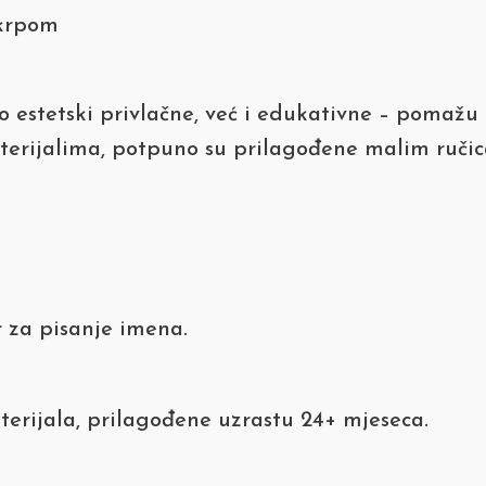
 krpom
 estetski privlačne, već i edukativne – pomažu 
erijalima, potpuno su prilagođene malim ručicam
r za pisanje imena.
terijala, prilagođene uzrastu 24+ mjeseca.