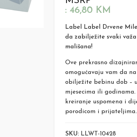
MSRP
:
46,80
KM
Label Label Drvene Mile
da zabilježite svaki važ
mališana!
Ove prekrasno dizajnira
omogućavaju vam da na 
obilježite bebinu dob –
mjesecima ili godinama. 
kreiranje uspomena i dij
porodicom i prijateljima.
SKU:
LLWT-10428