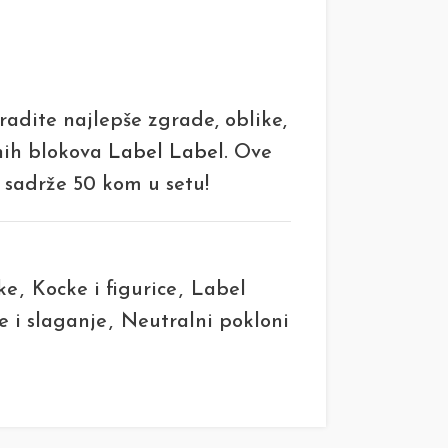
gradite najlepše zgrade, oblike,
enih blokova
Label Label
. Ove
 sadrže 50 kom u setu!
ke
,
Kocke i figurice
,
Label
 i slaganje
,
Neutralni pokloni