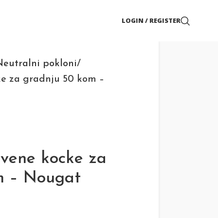
LOGIN / REGISTER
eutralni pokloni
e za gradnju 50 kom –
rvene kocke za
m – Nougat