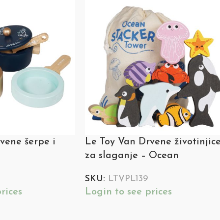
vene šerpe i
Le Toy Van Drvene životinjic
za slaganje – Ocean
SKU:
LTVPL139
rices
Login to see prices