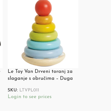
e
Le Toy Van Drveni toranj za
Le Toy Van 
slaganje s obručima – Duga
stalak za k
SKU:
LTVPL011
SKU:
LTV288
Login to see prices
Login to see