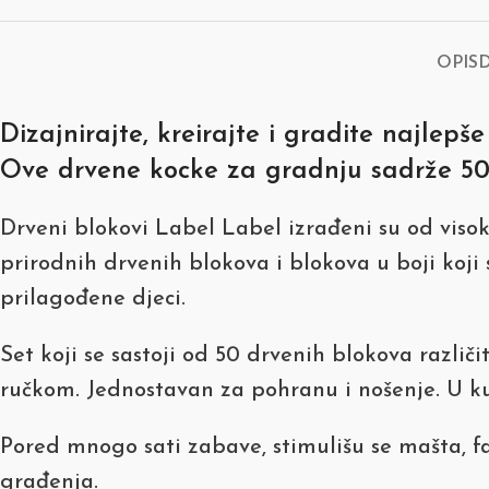
OPIS
Dizajnirajte, kreirajte i gradite najlep
Ove drvene kocke za gradnju sadrže 50
Drveni blokovi Label Label izrađeni su od viso
prirodnih drvenih blokova i blokova u boji koj
prilagođene djeci.
Set koji se sastoji od 50 drvenih blokova različi
ručkom. Jednostavan za pohranu i nošenje. U kuti
Pored mnogo sati zabave, stimulišu se mašta, fa
građenja.