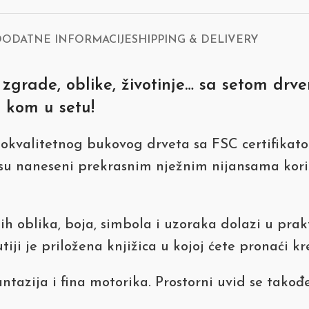
DODATNE INFORMACIJE
SHIPPING & DELIVERY
še zgrade, oblike, životinje… sa setom dr
 kom u setu!
kokvalitetnog bukovog drveta sa FSC certifikato
i su naneseni prekrasnim nježnim nijansama kor
tih oblika, boja, simbola i uzoraka dolazi u prak
ji je priložena knjižica u kojoj ćete pronaći kr
ntazija i fina motorika. Prostorni uvid se takođ