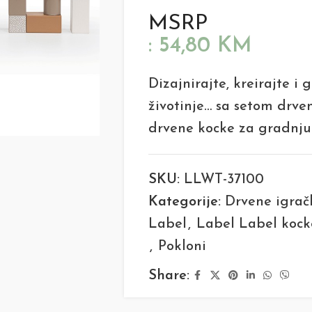
MSRP
:
54,80
KM
Dizajnirajte, kreirajte i 
životinje… sa setom drv
drvene kocke za gradnju
SKU:
LLWT-37100
Kategorije:
Drvene igrač
Label
,
Label Label kocke
,
Pokloni
Share: