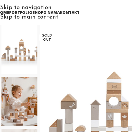
Skip to navigation
HOME
PORTFOLIO
SHOP
O NAMA
KONTAKT
Skip to main content
SOLD
OUT