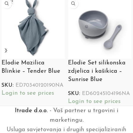
SOLD
OUT
Elodie Mazilica
Elodie Set silikonska
Blinkie – Tender Blue
zdjelica i kašikica –
Sunrise Blue
SKU:
ED70340120190NA
Login to see prices
SKU:
ED60245104196NA
Login to see prices
Itrade d.o.o.
- Vaš partner u trgovini i
marketingu.
Usluga savjetovanja i drugih specijaliziranih