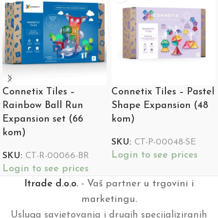
Connetix Tiles –
Connetix Tiles – Pastel
Rainbow Ball Run
Shape Expansion (48
Expansion set (66
kom)
kom)
SKU:
CT-P-00048-SE
Login to see prices
SKU:
CT-R-00066-BR
Login to see prices
Itrade d.o.o.
- Vaš partner u trgovini i
marketingu.
Usluga savjetovanja i drugih specijaliziranih