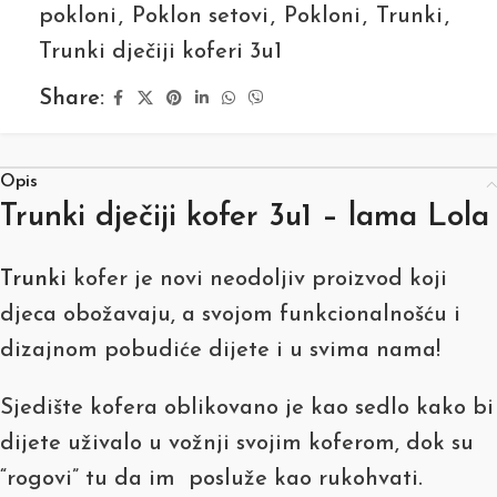
pokloni
,
Poklon setovi
,
Pokloni
,
Trunki
,
Trunki dječiji koferi 3u1
Share:
Opis
Trunki dječiji kofer 3u1 – lama Lola
Trunki
kofer je novi neodoljiv proizvod koji
djeca obožavaju, a svojom funkcionalnošću i
dizajnom pobudiće dijete i u svima nama!
Sjedište kofera oblikovano je kao sedlo kako bi
dijete uživalo u vožnji svojim koferom, dok su
“rogovi” tu da im posluže kao rukohvati.