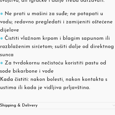
svojstva, ali igračke i dalje treba održavati.
●
Ne prati u mašini za suđe; ne potapati u
vodu; redovno pregledati i zamijeniti oštećene
dijelove
●
Čistiti vlažnom krpom i blagim sapunom ili
razblaženim sirćetom; sušiti dalje od direktnog
sunca
●
Za tvrdokornu nečistoću koristiti pastu od
sode bikarbone i vode
Kada čistiti:
nakon bolesti, nakon kontakta s
ustima ili kada je vidljiva prljavština.
Shipping & Delivery