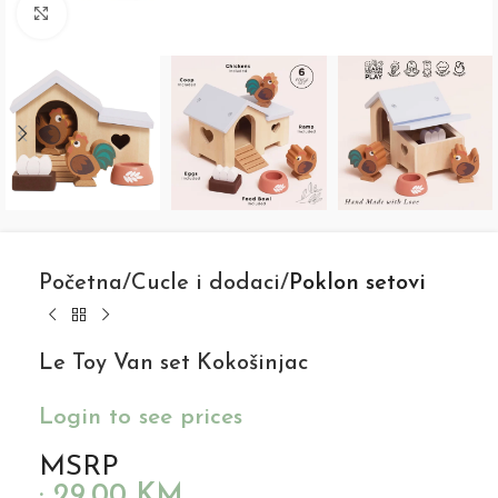
Click to enlarge
Početna
Cucle i dodaci
Poklon setovi
Le Toy Van set Kokošinjac
Login to see prices
MSRP
:
29,00
KM