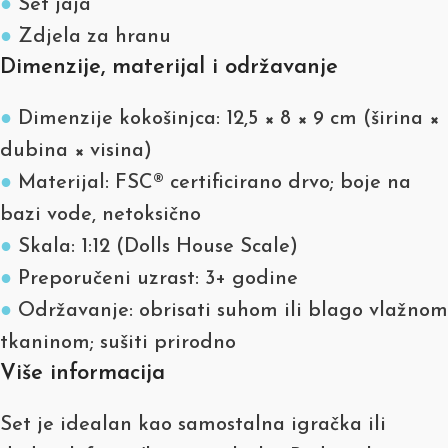
●
Set jaja
●
Zdjela za hranu
Dimenzije, materijal i održavanje
●
Dimenzije kokošinjca: 12,5 × 8 × 9 cm (širina ×
dubina × visina)
●
Materijal: FSC® certificirano drvo; boje na
bazi vode, netoksično
●
Skala: 1:12 (Dolls House Scale)
●
Preporučeni uzrast: 3+ godine
●
Održavanje: obrisati suhom ili blago vlažnom
tkaninom; sušiti prirodno
Više informacija
Set je idealan kao samostalna igračka ili