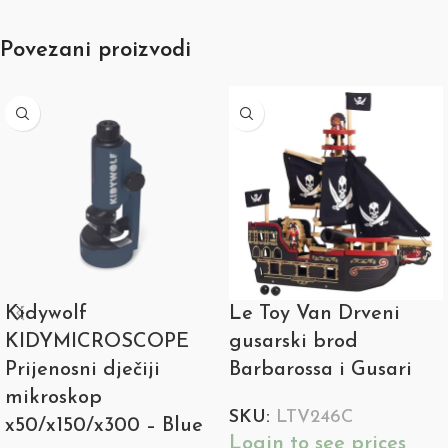
Povezani proizvodi
Kidywolf
Le Toy Van Drveni
KIDYMICROSCOPE
gusarski brod
Prijenosni dječiji
Barbarossa i Gusari
mikroskop
SKU:
LTV246C
x50/x150/x300 – Blue
Login to see prices