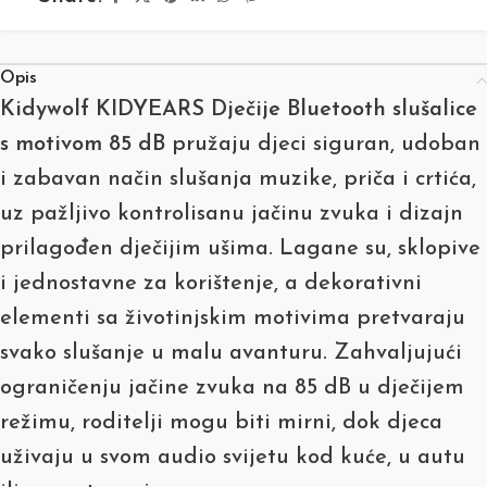
Opis
Kidywolf KIDYEARS Dječije Bluetooth slušalice
s motivom 85 dB
pružaju djeci siguran, udoban
i zabavan način slušanja muzike, priča i crtića,
uz pažljivo kontrolisanu jačinu zvuka i dizajn
prilagođen dječijim ušima. Lagane su, sklopive
i jednostavne za korištenje, a dekorativni
elementi sa životinjskim motivima pretvaraju
svako slušanje u malu avanturu. Zahvaljujući
ograničenju jačine zvuka na 85 dB u dječijem
režimu, roditelji mogu biti mirni, dok djeca
uživaju u svom audio svijetu kod kuće, u autu