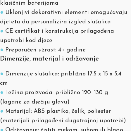
klasičnim baterijama
●
Uklonjivi dekorativni elementi omogućavaju
djetetu da personalizira izgled slušalica
●
CE certifikat i konstrukcija prilagođena
upotrebi kod djece
●
Preporučen uzrast: 4+ godine
Dimenzije, materijal i održavanje
●
Dimenzije slušalica: približno 17,5 x 15 x 5,4
cm
●
Težina proizvoda: približno 120–130 g
(lagane za dječiju glavu)
●
Materijal: ABS plastika, čelik, poliester
(materijali prilagođeni dugotrajnoj upotrebi)
●
Održavanje: čistiti mekom, suhom ili blago