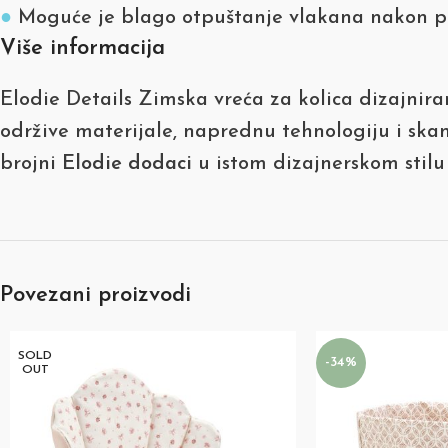
●
Moguće je blago otpuštanje vlakana nakon pr
Više informacija
Elodie Details Zimska vreća za kolica dizajnira
održive materijale, naprednu tehnologiju i skand
brojni
Elodie dodaci
u istom dizajnerskom stilu
Povezani proizvodi
SOLD
-34%
OUT