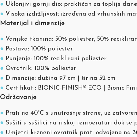
●
Uklonjivi gornji dio:
praktičan za toplije dane
●
Visoka izdržljivost:
izrađena od vrhunskih mate
Materijal i dimenzije
●
Vanjska tkanina: 50% poliester, 50% recikliran
●
Postava: 100% poliester
●
Punjenje: 100% reciklirani poliester
●
Ovratnik: 100% poliester
●
Dimenzije: dužina 97 cm | širina 52 cm
●
Certifikati: BIONIC-FINISH® ECO | Bionic Fi
Održavanje
●
Prati na 40°C s unutrašnje strane, uz zatvoren
●
Sušiti u sušilici na niskoj temperaturi dok se 
●
Umjetni krzneni ovratnik prati odvojeno na 30°