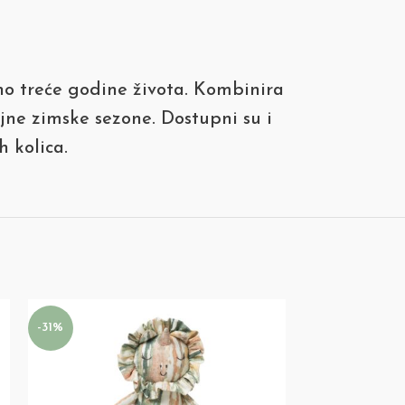
žno treće godine života. Kombinira
ojne zimske sezone. Dostupni su i
 kolica.
SOLD
-31%
OUT