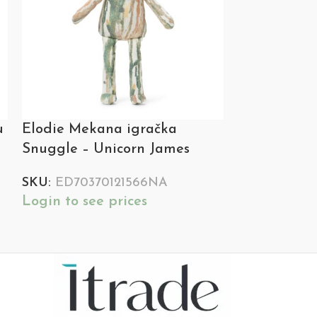
u
Elodie Mekana igračka
Elodie Me
Snuggle – Unicorn James
dekica – Ri
SKU:
ED70370121566NA
SKU:
ED703
Login to see prices
Login to see