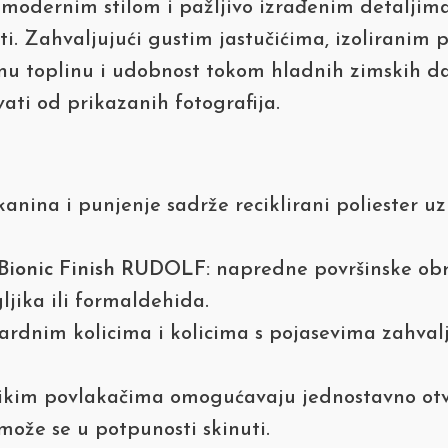
modernim stilom i pažljivo izrađenim detaljima 
osti. Zahvaljujući gustim jastučićima, izoliranim
tnu toplinu i udobnost tokom hladnih zimskih d
ati od prikazanih fotografija.
anina i punjenje sadrže reciklirani poliester 
Bionic Finish RUDOLF:
napredne površinske obra
jika ili formaldehida.
rdnim kolicima i kolicima s pojasevima zahvalj
likim povlakačima omogućavaju jednostavno ot
može se u potpunosti skinuti.