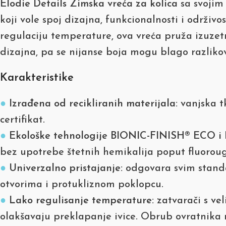
Elodie Details Zimska vreća za kolica
sa svojim 
koji vole spoj dizajna, funkcionalnosti i održiv
regulaciju temperature, ova vreća pruža izuze
dizajna, pa se nijanse boja mogu blago razlikov
Karakteristike
●
Izrađena od recikliranih materijala:
vanjska tk
certifikat.
●
Ekološke tehnologije BIONIC-FINISH® ECO i 
bez upotrebe štetnih hemikalija poput fluorougl
●
Univerzalno pristajanje:
odgovara svim standa
otvorima i protukliznom poklopcu.
●
Lako regulisanje temperature:
zatvarači s ve
olakšavaju preklapanje ivice. Obrub ovratnika 