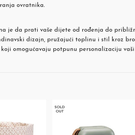
anja ovratnika.
na je da prati vaše dijete od rođenja do pribli
inavski dizajn, pružajući toplinu i stil kroz br
 koji omogućavaju potpunu personalizaciju vaših
SOLD
OUT