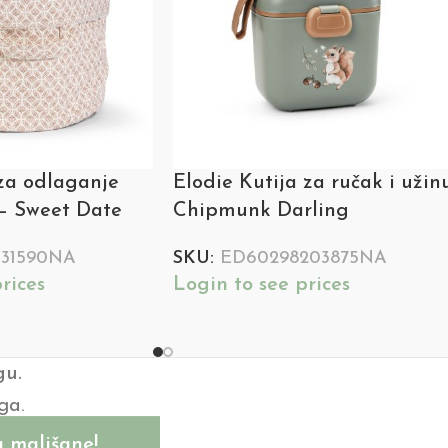
za odlaganje
Elodie Kutija za ručak i užin
– Sweet Date
Chipmunk Darling
131590NA
SKU:
ED60298203875NA
rices
Login to see prices
gu.
ga.
 mališane!