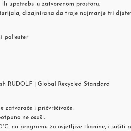
 ili upotrebu u zatvorenom prostoru.
rijala, dizajnirana da traje najmanje tri djetet
i poliester
nish RUDOLF | Global Recycled Standard
e zatvarače i pričvršćivače.
potpuno ne osuši.
C, na programu za osjetljive tkanine, i sušiti 