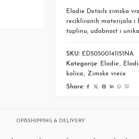
Elodie Details zimska vr
recikliranih materijala 
toplinu, udobnost i unika
SKU:
ED50500141151NA
Kategorije:
Elodie
,
Elodi
kolica
,
Zimske vreće
Share:
OPIS
SHIPPING & DELIVERY