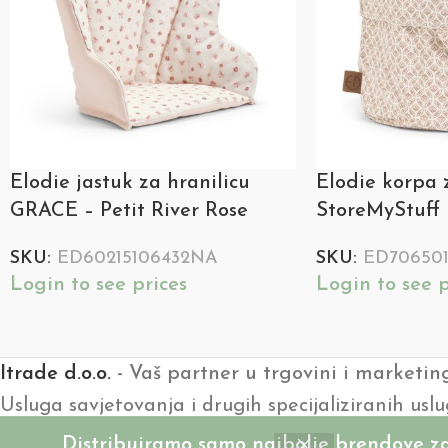
Elodie jastuk za hranilicu
Elodie korpa 
GRACE – Petit River Rose
StoreMyStuff 
SKU:
ED60215106432NA
SKU:
ED70650
Login to see prices
Login to see p
Itrade d.o.o.
- Vaš partner u trgovini i marketin
Usluga savjetovanja i drugih specijaliziranih uslu
Kontaktirajte nas:
info@itrade.ba
Distribuiramo samo najbolje brendove za