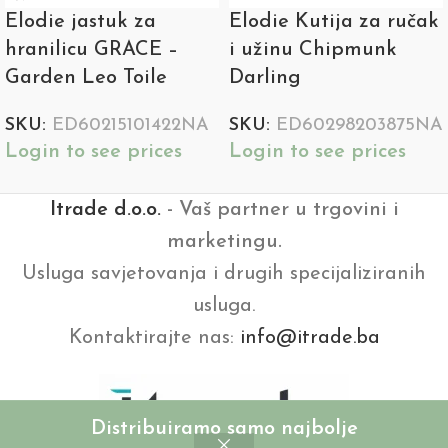
Elodie jastuk za
Elodie Kutija za ručak
hranilicu GRACE –
i užinu Chipmunk
Garden Leo Toile
Darling
SKU:
ED60215101422NA
SKU:
ED60298203875NA
Login to see prices
Login to see prices
Itrade d.o.o.
- Vaš partner u trgovini i
marketingu.
Usluga savjetovanja i drugih specijaliziranih
usluga.
Kontaktirajte nas:
info@itrade.ba
Distribuiramo samo najbolje