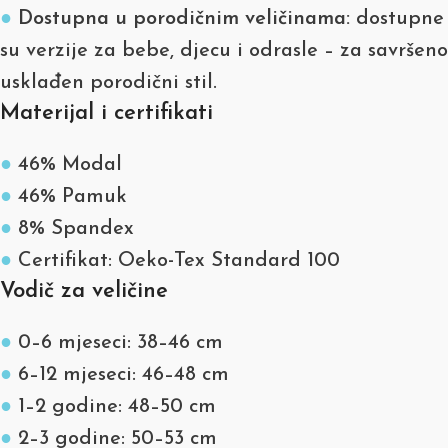
●
Dostupna u porodičnim veličinama:
dostupne
su verzije za bebe, djecu i odrasle – za savršeno
usklađen porodični stil.
Materijal i certifikati
●
46% Modal
●
46% Pamuk
●
8% Spandex
●
Certifikat: Oeko-Tex Standard 100
Vodič za veličine
●
0–6 mjeseci: 38–46 cm
●
6–12 mjeseci: 46–48 cm
●
1–2 godine: 48–50 cm
●
2–3 godine: 50–53 cm