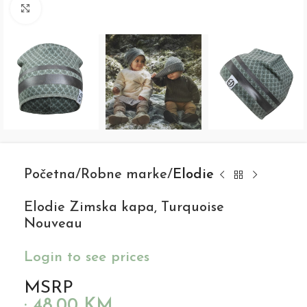
Click to enlarge
Početna
Robne marke
Elodie
Elodie Zimska kapa, Turquoise
Nouveau
Login to see prices
MSRP
:
48,00
KM