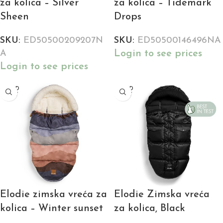
za kolica – Silver
za kolica – Tidemark
Sheen
Drops
SKU:
ED50500209207N
SKU:
ED50500146496NA
Login to see prices
A
Login to see prices
SOLD
SOLD
OUT
OUT
Elodie zimska vreća za
Elodie Zimska vreća
kolica – Winter sunset
za kolica, Black