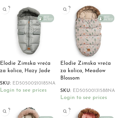
SOLD
SOLD
OUT
OUT
Elodie Zimska vreća
Elodie Zimska vreća
za kolica, Hazy Jade
za kolica, Meadow
Blossom
SKU:
ED50500210185NA
Login to see prices
SKU:
ED50500131588NA
Login to see prices
SOLD
SOLD
OUT
OUT