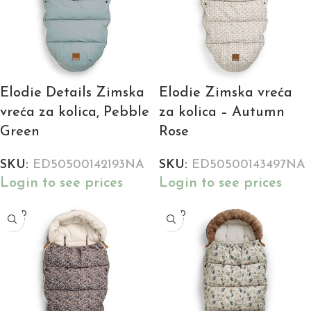
Elodie Details Zimska
Elodie Zimska vreća
vreća za kolica, Pebble
za kolica – Autumn
Green
Rose
SKU:
ED50500142193NA
SKU:
ED50500143497NA
Login to see prices
Login to see prices
SOLD
SOLD
OUT
OUT