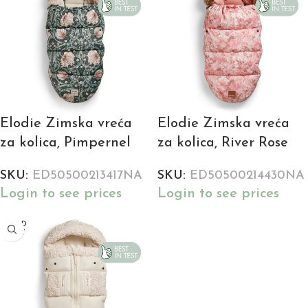
Elodie Zimska vreća
Elodie Zimska vreća
za kolica, Pimpernel
za kolica, River Rose
SKU:
ED50500213417NA
SKU:
ED50500214430NA
Login to see prices
Login to see prices
SOLD
OUT