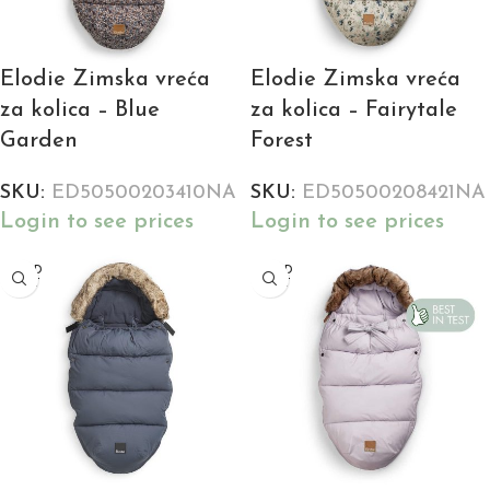
Elodie Zimska vreća
Elodie Zimska vreća
za kolica – Blue
za kolica – Fairytale
Garden
Forest
SKU:
ED50500203410NA
SKU:
ED50500208421NA
Login to see prices
Login to see prices
SOLD
SOLD
OUT
OUT