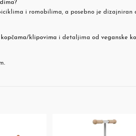
odima?
s biciklima i romobilima, a posebno je dizajni
 kopčama/klipovima
i detaljima od
veganske k
m.