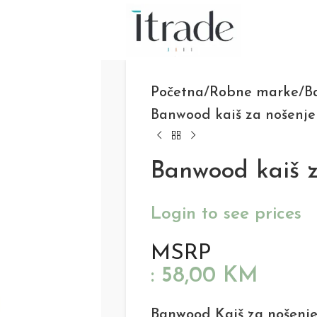
Početna
Robne marke
B
Banwood kaiš za nošenj
Banwood kaiš 
Login to see prices
MSRP
:
58,00
KM
Banwood Kaiš za nošenj