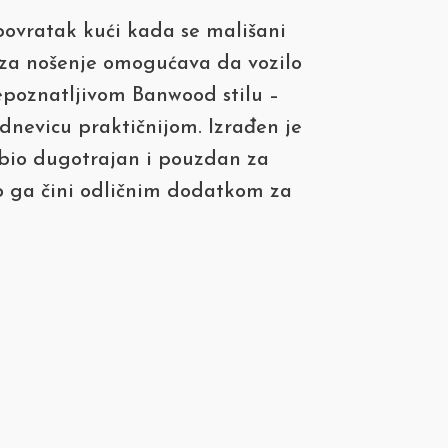
povratak kući kada se mališani
š za nošenje omogućava da vozilo
epoznatljivom Banwood stilu –
dnevicu praktičnijom. Izrađen je
 bio dugotrajan i pouzdan za
što ga čini odličnim dodatkom za