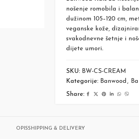
nošenje romobila i balan
dužinom 105–120 cm, me
veganske kože, dizajnira
svakodnevne šetnje i no
dijete umori.
SKU:
BW-CS-CREAM
Kategorije:
Banwood
,
Ba
Share:
OPIS
SHIPPING & DELIVERY