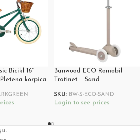
c Bicikl 16”
Banwood ECO Romobil
Pletena korpica
Trotinet – Sand
ARKGREEN
SKU:
BW-S-ECO-SAND
rices
Login to see prices
gu.