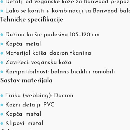
●
Detalji od
veganske kože
za Banwood prepozna
●
Lako se koristi u kombinaciji sa
Banwood bala
Tehničke specifikacije
●
Dužina kaiša:
podesiva 105–120 cm
●
Kopča:
metal
●
Materijal kaiša:
dacron tkanina
●
Završeci:
veganska koža
●
Kompatibilnost:
balans bicikli i romobili
Sastav materijala
●
Traka (webbing): Dacron
●
Kožni detalji: PVC
●
Kopča: metal
●
Klipovi: metal