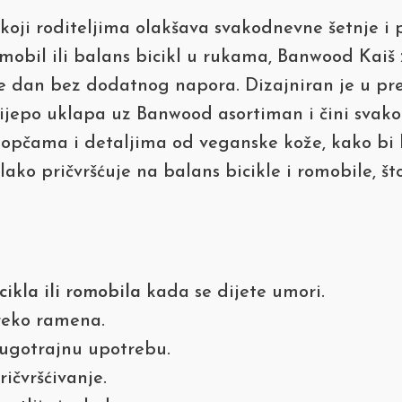
koji roditeljima olakšava svakodnevne šetnje i 
romobil ili balans bicikl u rukama, Banwood Kai
e dan bez dodatnog napora. Dizajniran je u pr
lijepo uklapa uz Banwood asortiman i čini svako
 kopčama i detaljima od veganske kože, kako bi
lako pričvršćuje na balans bicikle i romobile, 
cikla ili romobila
kada se dijete umori.
reko ramena.
ugotrajnu upotrebu.
ičvršćivanje.