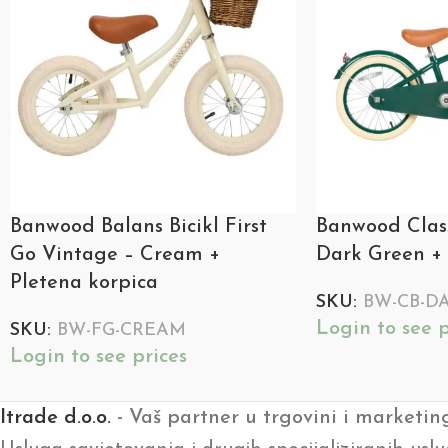
Banwood Balans Bicikl First
Banwood Classi
Go Vintage – Cream +
Dark Green + 
Pletena korpica
SKU:
BW-CB-D
Login to see p
SKU:
BW-FG-CREAM
Login to see prices
Itrade d.o.o.
- Vaš partner u trgovini i marketin