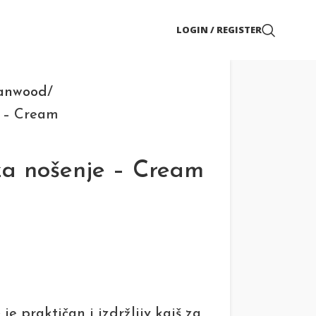
LOGIN / REGISTER
anwood
e – Cream
za nošenje – Cream
e
je praktičan i izdržljiv kaiš za