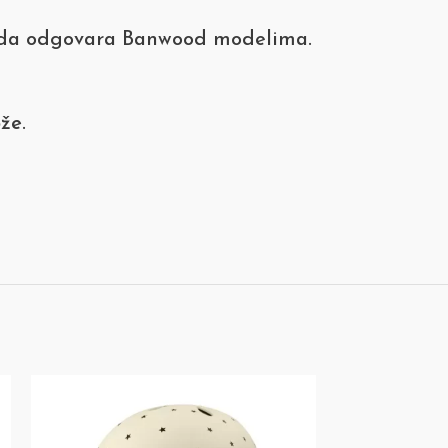
ran da odgovara Banwood modelima.
ože
.