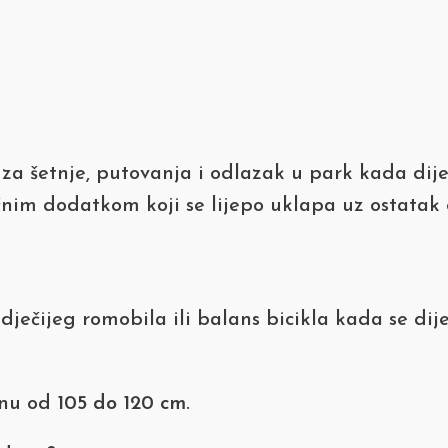
a šetnje, putovanja i odlazak u park kada dije
čnim dodatkom koji se lijepo uklapa uz ostatak
ečijeg romobila ili balans bicikla kada se dijete
onu od
105 do 120 cm
.