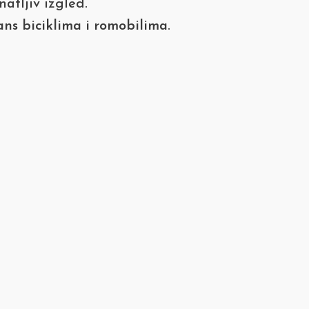
tljiv izgled.
ns biciklima i romobilima
.