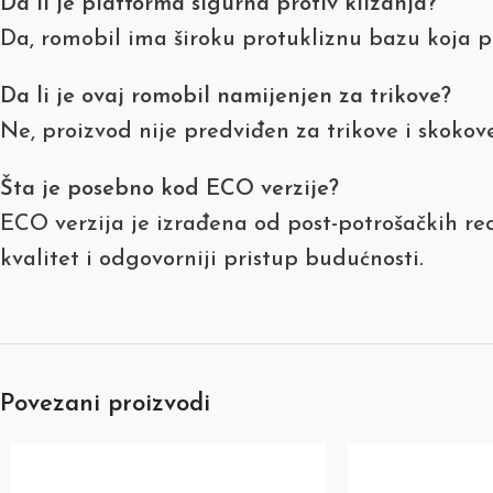
Da li je platforma sigurna protiv klizanja?
Da, romobil ima široku protukliznu bazu koja pru
Da li je ovaj romobil namijenjen za trikove?
Ne, proizvod nije predviđen za trikove i skokove
Šta je posebno kod ECO verzije?
ECO verzija je izrađena od post-potrošačkih reci
kvalitet i odgovorniji pristup budućnosti.
Povezani proizvodi