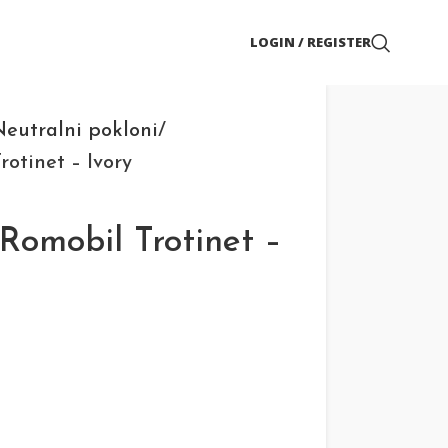
LOGIN / REGISTER
eutralni pokloni
tinet – Ivory
omobil Trotinet –