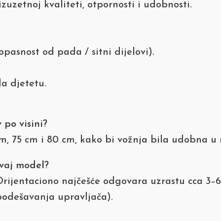
zuzetnoj kvaliteti, otpornosti i udobnosti.
asnost od pada / sitni dijelovi).
a djetetu.
po visini?
m, 75 cm i 80 cm, kako bi vožnja bila udobna u 
ovaj model?
Orijentaciono najčešće odgovara uzrastu cca 3–
 podešavanja upravljača).