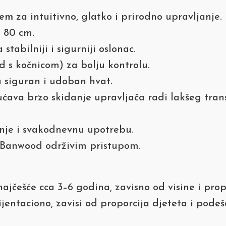
tem
za intuitivno, glatko i prirodno upravljanje.
i 80 cm.
 stabilniji i sigurniji oslonac.
d s kočnicom) za bolju kontrolu.
 siguran i udoban hvat.
ava brzo skidanje upravljača radi lakšeg tran
nje i svakodnevnu upotrebu.
s Banwood održivim pristupom.
ajčešće cca 3–6 godina, zavisno od visine i prop
ijentaciono, zavisi od proporcija djeteta i pode