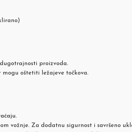
klirano)
dugotrajnosti proizvoda.
r mogu oštetiti ležajeve točkova.
raćaju
.
kom vožnje. Za dodatnu sigurnost i savršeno uk