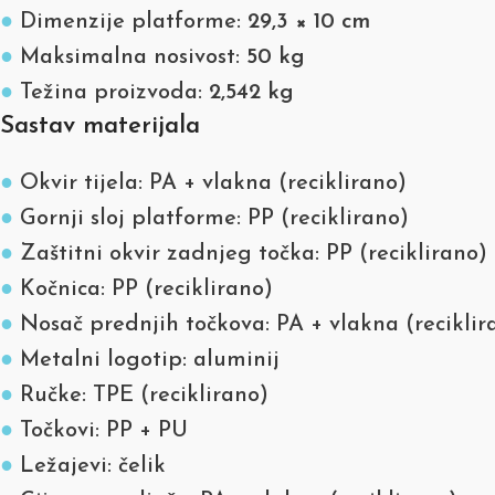
●
Dimenzije platforme:
29,3 × 10 cm
●
Maksimalna nosivost:
50 kg
●
Težina proizvoda:
2,542 kg
Sastav materijala
●
Okvir tijela: PA + vlakna (reciklirano)
●
Gornji sloj platforme: PP (reciklirano)
●
Zaštitni okvir zadnjeg točka: PP (reciklirano)
●
Kočnica: PP (reciklirano)
●
Nosač prednjih točkova: PA + vlakna (reciklir
●
Metalni logotip: aluminij
●
Ručke: TPE (reciklirano)
●
Točkovi: PP + PU
●
Ležajevi: čelik