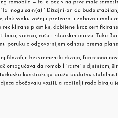
ijeg romobila — to je poziv na prve male samost
 “Ja mogu sam(a)!” Dizajniran da bude stabilan,
ije, dok svaku vožnju pretvara u zabavnu malu a
 reciklirane plastike, dobijene kroz certificir
boca, vrećica, čaša i ribarskih mreža. Tako B
ažnu poruku o odgovornijem odnosu prema planeti
 filozofiji: bezvremenski dizajn, funkcionalnost 
vljač omogućava da romobil “raste” s djetetom, š
rotočkaška konstrukcija pruža dodatnu stabilnos
eca obožavaju voziti, a roditelji rado biraju je