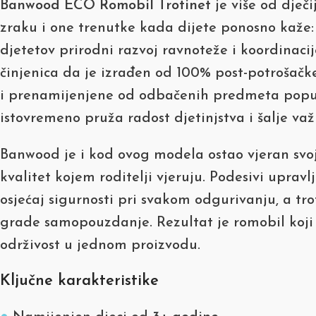
Banwood ECO Romobil Trotinet
je više od dječ
zraku i one trenutke kada dijete ponosno kaže:
djetetov prirodni razvoj ravnoteže i koordinac
činjenica da je izrađen od 100% post-potrošačke
i prenamijenjene od odbačenih predmeta poput 
istovremeno pruža radost djetinjstva i šalje v
Banwood je i kod ovog modela ostao vjeran svojoj
kvalitet kojem roditelji vjeruju. Podesivi upra
osjećaj sigurnosti pri svakom odgurivanju, a t
grade samopouzdanje. Rezultat je romobil koji dj
održivost u jednom proizvodu.
Ključne karakteristike