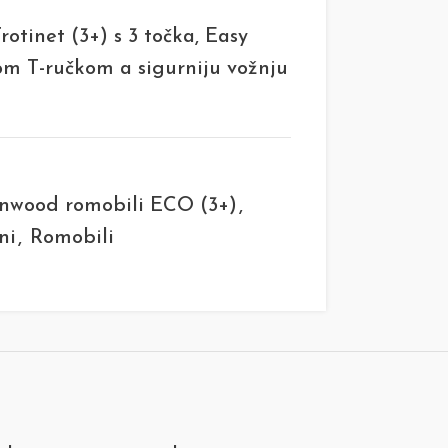
tinet (3+) s 3 točka, Easy
om T-ručkom a sigurniju vožnju
nwood romobili ECO (3+)
,
ni
,
Romobili