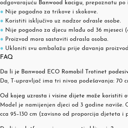
odgovarajuću
Banwood kacigu
, prepoznatu po i
●
Nije pogodno za trikove i skokove.
●
Koristiti isključivo uz nadzor odrasle osobe.
●
Nije pogodno za djecu mlađu od 36 mjeseci (op
●
Proizvod mora sastaviti odrasla osoba.
●
Ukloniti svu ambalažu prije davanja proizvod
FAQ
Da li je Banwood ECO Romobil Trotinet podesiv 
Da, T-upravljač ima tri nivoa podešavanja: 70 c
Od kojeg uzrasta i visine dijete može koristiti 
Model je namijenjen djeci od 3 godine naviše. 
cca 95–130 cm (zavisno od proporcija djeteta i