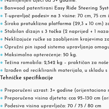
●
Namijenjen djeci od
3+ godine
.
●
Banwood patentirani
Easy Ride Steering Sys
●
T-upravljač podesiv na 3 visine
: 70 cm, 75 cm 
●
Široka
protuklizna platforma
(29,3 × 10 cm) za
●
Stabilan dizajn s
3 točka
(2 naprijed + 1 naza
●
Neklizajuće ručke sa zaobljenim krajevima za
●
Opružni pin ispod sistema upravljanja omoguć
●
Maksimalno opterećenje:
50 kg
.
●
Težina romobila:
2,542 kg
– praktičan za noše
●
Izrađen od recikliranih materijala, u skladu 
Tehničke specifikacije
●
Preporučeni uzrast:
3+ godine
(orijentaciono n
●
Preporučena visina djeteta:
cca 95–130 cm
(or
●
Podesiva visina upravljača:
70 / 75 / 80 cm