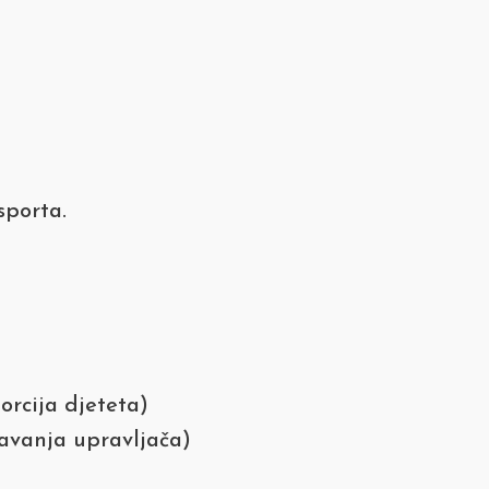
sporta.
orcija djeteta)
šavanja upravljača)