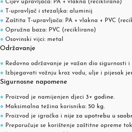
●
Cijev upravljača: PA + vlakna (reciklirano)
●
T-upravljač i stezaljka: aluminij
●
Zaštita T-upravljača: PA + vlakna + PVC (reci
●
Opružna baza: PVC (reciklirano)
●
Osovinski vijci: metal
Održavanje
●
Redovno održavanje je važan dio sigurnosti i 
●
Izbjegavati vožnju kroz vodu, ulje i pijesak je
Sigurnosne napomene
●
Proizvod je namijenjen djeci
3+ godine
.
●
Maksimalna težina korisnika:
50 kg
.
●
Proizvod je igračka i
nije za upotrebu u saob
●
Preporučuje se korištenje zaštitne opreme to