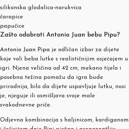
silikonska glodalica-narukvica
čarapice
papučice
Zašto odabrati Antonio Juan bebu Pipu?
Antonio Juan Pipa
je odličan izbor za dijete
koje voli beba lutke s realističnijim osjećajem u
igri. Njena veličina od 42 cm, mekano tijelo i
posebna težina pomažu da igra bude
prirodnija, bilo da dijete uspavljuje lutku, nosi
je, njeguje ili osmišljava svoje male
svakodnevne priče.
Odjevna kombinacija s haljinicom, kardiganom