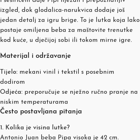
i šeširićem daje Pipi nježan i prepoznatljiv
izgled, dok glodalica-narukvica dodaje još
jedan detalj za igru brige. To je lutka koja lako
postaje omiljena beba za maštovite trenutke
kod kuće, u dječijoj sobi ili tokom mirne igre.
Materijal i održavanje
Tijelo:
mekani vinil i tekstil s posebnim
dodirom
Odjeća:
preporučuje se nježno ručno pranje na
niskim temperaturama
Često postavljana pitanja
1. Kolika je visina lutke?
Antonio Juan beba Pipa visoka je 42 cm.