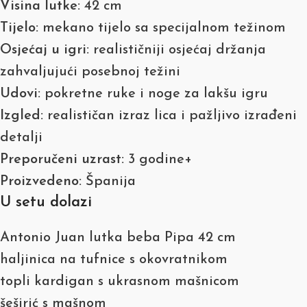
Visina lutke:
42 cm
Tijelo:
mekano tijelo sa specijalnom težinom
Osjećaj u igri:
realističniji osjećaj držanja
zahvaljujući posebnoj težini
Udovi:
pokretne ruke i noge za lakšu igru
Izgled:
realističan izraz lica i pažljivo izrađeni
detalji
Preporučeni uzrast:
3 godine+
Proizvedeno:
Španija
U setu dolazi
Antonio Juan lutka beba Pipa 42 cm
haljinica na tufnice s okovratnikom
topli kardigan s ukrasnom mašnicom
šeširić s mašnom