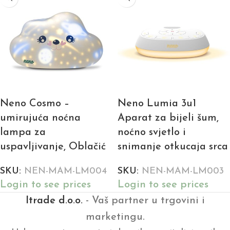
Neno Cosmo –
Neno Lumia 3u1
umirujuća noćna
Aparat za bijeli šum,
lampa za
noćno svjetlo i
uspavljivanje, Oblačić
snimanje otkucaja srca
SKU:
NEN-MAM-LM004
SKU:
NEN-MAM-LM003
Login to see prices
Login to see prices
Itrade d.o.o.
- Vaš partner u trgovini i
marketingu.