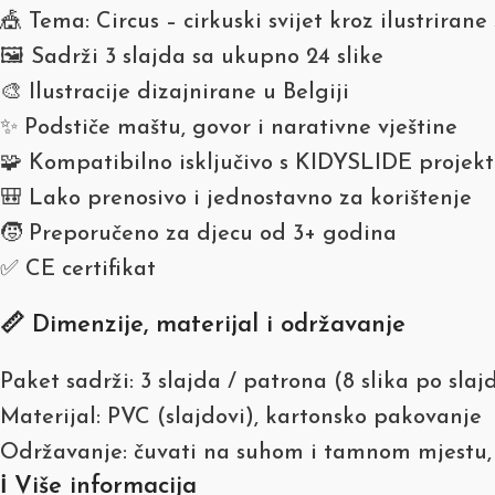
🎪 Tema: Circus – cirkuski svijet kroz ilustrirane
🖼️ Sadrži 3 slajda sa ukupno 24 slike
🎨 Ilustracije dizajnirane u Belgiji
✨ Podstiče maštu, govor i narativne vještine
🧩 Kompatibilno isključivo s KIDYSLIDE projekt
🎒 Lako prenosivo i jednostavno za korištenje
🧒 Preporučeno za djecu od 3+ godina
✅ CE certifikat
📏 Dimenzije, materijal i održavanje
Paket sadrži: 3 slajda / patrona (8 slika po slaj
Materijal: PVC (slajdovi), kartonsko pakovanje
Održavanje: čuvati na suhom i tamnom mjestu, 
ℹ️ Više informacija