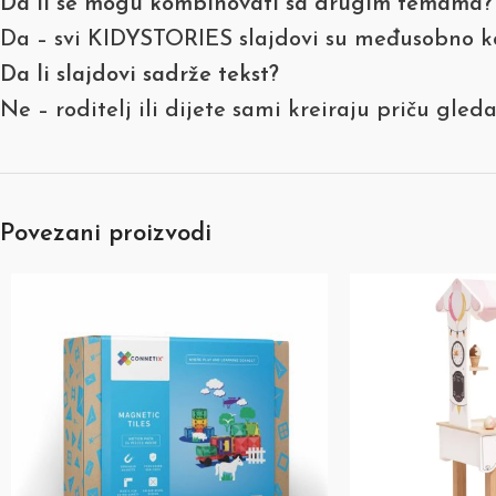
Da li se mogu kombinovati sa drugim temama?
Da – svi KIDYSTORIES slajdovi su međusobno ko
Da li slajdovi sadrže tekst?
Ne – roditelj ili dijete sami kreiraju priču gledaj
Povezani proizvodi