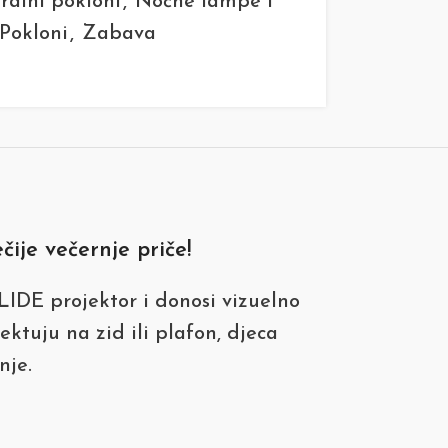
ralni pokloni
,
Noćne lampe i
Pokloni
,
Zabava
ije večernje priče!
IDE projektor i donosi vizuelno
ktuju na zid ili plafon, djeca
nje.