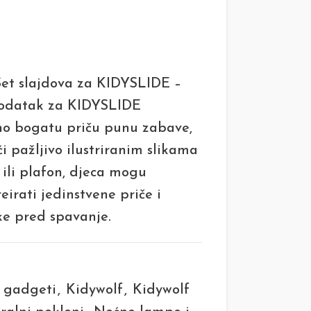
et slajdova za KIDYSLIDE –
 dodatak za KIDYSLIDE
lno bogatu priču punu zabave,
i pažljivo ilustriranim slikama
 ili plafon, djeca mogu
eirati jedinstvene priče i
ke pred spavanje.
i gadgeti
,
Kidywolf
,
Kidywolf