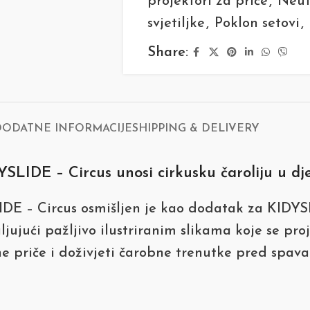
projektori za priče
,
Neut
svjetiljke
,
Poklon setovi
,
Share:
DODATNE INFORMACIJE
SHIPPING & DELIVERY
IDE – Circus unosi cirkusku čaroliju u dječ
E – Circus osmišljen je kao dodatak za KIDYSL
jući pažljivo ilustriranim slikama koje se proje
e priče i doživjeti čarobne trenutke pred spava