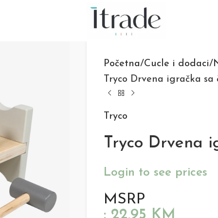
Početna
Cucle i dodaci
N
Tryco Drvena igračka sa
Tryco
Tryco Drvena i
Login to see prices
MSRP
:
22,95
KM