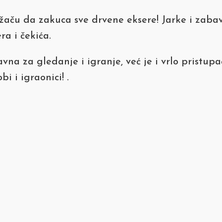
aču da zakuca sve drvene eksere! Jarke i zabavn
ra i čekića.
vna za gledanje i igranje, već je i vrlo pristup
i i igraonici! .