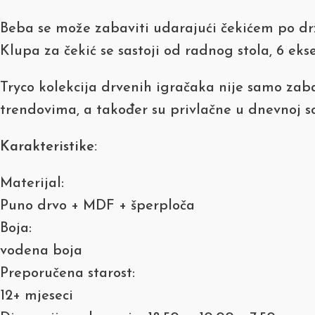
Beba se može zabaviti udarajući čekićem po drž
Klupa za čekić se sastoji od radnog stola, 6 ekse
Tryco kolekcija drvenih igračaka nije samo zaba
trendovima, a također su privlačne u dnevnoj sob
Karakteristike:
Materijal:
Puno drvo + MDF + šperploča
Boja:
vodena boja
Preporučena starost:
12+ mjeseci