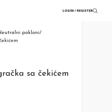
LOGIN / REGISTER
eutralni pokloni
 čekićem
gračka sa čekićem