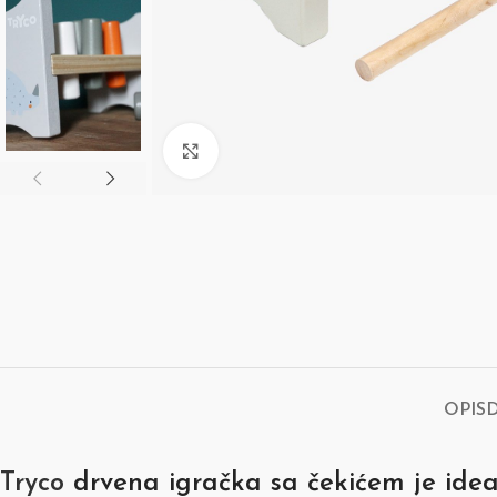
Click to enlarge
OPIS
Tryco
drvena igračka sa čekićem je ideal