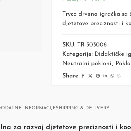
Tryco
drvena igračka sa č
djetetove preciznosti i k
SKU:
TR-303006
Kategorije:
Didaktičke i
Neutralni pokloni
,
Poklo
Share:
DODATNE INFORMACIJE
SHIPPING & DELIVERY
na za razvoj djetetove preciznosti i koo