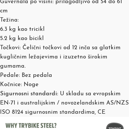
Guvernala po visini: prilagodljivo od 54 do 61
cm
Težina:
6.3 kg kao tricikl
5.2 kg kao bicikl
Točkovi: Čelični točkovi od 12 inča sa glatkim
kugličnim ležajevima i izuzetno širokim
gumama.
Pedale: Bez pedala
Kočnice: Noge
Sigurnosni standardi
: U skladu sa evropskim
EN-71 i australijskim / novozelandskim AS/NZS
ISO 8124 sigurnosnim standardima, CE