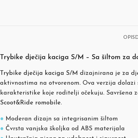
OPIS
Trybike dječija kaciga S/M – Sa šiltom za do
Trybike dječija kaciga S/M
dizajnirana je za dj
aktivnostima na otvorenom. Ova verzija dolazi sa
karakteristike koje roditelji očekuju. Savršena za 
Scoot&Ride romobile
.
●
Moderan dizajn sa integrisanim šiltom
●
Čvrsta vanjska školjka od ABS materijala