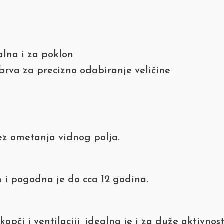
alna i za poklon
rva za precizno odabiranje veličine
 bez ometanja vidnog polja.
 i pogodna je do cca 12 godina.
opči i ventilaciji, idealna je i za duže aktivnos