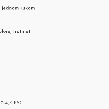
e jednom rukom
olere, trotinet
90-4, CPSC