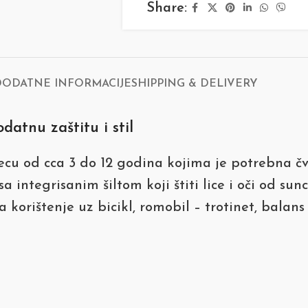
Share:
DODATNE INFORMACIJE
SHIPPING & DELIVERY
datnu zaštitu i stil
ecu od cca 3 do 12 godina kojima je potrebna čv
 integrisanim šiltom koji štiti lice i oči od sun
korištenje uz bicikl, romobil – trotinet, balans bi