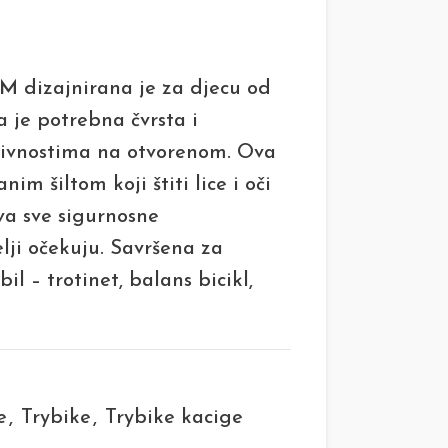
/M
dizajnirana je za djecu od
a je potrebna čvrsta i
tivnostima na otvorenom. Ova
nim šiltom koji štiti lice i oči
va sve sigurnosne
elji očekuju. Savršena za
bil – trotinet, balans bicikl,
e
,
Trybike
,
Trybike kacige