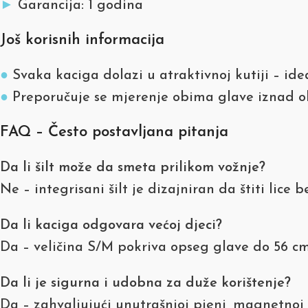
►
Garancija: 1 godina
Još korisnih informacija
●
Svaka kaciga dolazi u atraktivnoj kutiji – ide
●
Preporučuje se mjerenje obima glave iznad ob
FAQ – Često postavljana pitanja
Da li šilt može da smeta prilikom vožnje?
Ne – integrisani šilt je dizajniran da štiti lice
Da li kaciga odgovara većoj djeci?
Da – veličina S/M pokriva opseg glave do 56 cm
Da li je sigurna i udobna za duže korištenje?
Da – zahvaljujući unutrašnjoj pjeni, magnetnoj k