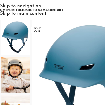
Skip to navigation
HOME
PORTFOLIO
SHOP
O NAMA
KONTAKT
Skip to main content
SOLD
OUT