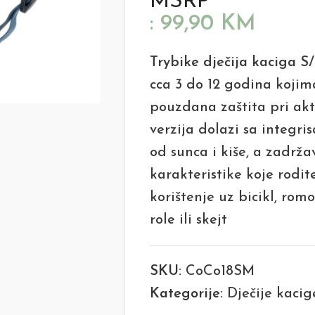
MSRP
:
99,90
KM
Trybike dječija kaciga S
cca 3 do 12 godina kojim
pouzdana zaštita pri ak
verzija dolazi sa integrisa
od sunca i kiše, a zadrža
karakteristike koje rodit
korištenje uz bicikl, romo
role ili skejt
SKU:
CoCo18SM
Kategorije:
Dječije kacig