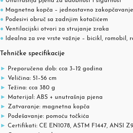
●
Unutrašnja pjena za udobnost i sigurnost
●
Magnetna kopča – jednostavno zakopčavanj
●
Podesivi obruč sa zadnjim kotačićem
●
Ventilacijski otvori za strujanje zraka
●
Idealna za sve vrste vožnje – bicikl, romobil, r
Tehničke specifikacije
►
Preporučena dob: cca 3–12 godina
►
Veličina: 51–56 cm
►
Težina: cca 380 g
►
Materijal: ABS + unutrašnja pjena
►
Zatvaranje: magnetna kopča
►
Podešavanje: pomoću točkića
►
Certifikati: CE EN1078, ASTM F1447, ANSI Z