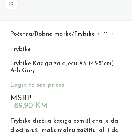
Click to enlarge
Početna
Robne marke
Trybike
Trybike
Trybike Kaciga za djecu XS (45-51cm) –
Ash Grey
Login to see prices
MSRP
:
89,90
KM
Trybike dječija kaciga
osmišljena je da
djeci pruži maksimalnu zaštitu, ali i da