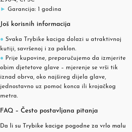
Z90-4, CPSC
►
Garancija: 1 godina
Još korisnih informacija
●
Svaka Trybike kaciga dolazi u atraktivnoj
kutiji, savršenoj i za poklon.
●
Prije kupovine, preporučujemo da izmjerite
obim djetetove glave – mjerenje se vrši tik
iznad obrva, oko najšireg dijela glave,
jednostavno uz pomoć konca ili krojačkog
metra.
FAQ – Često postavljana pitanja
Da li su Trybike kacige pogodne za vrlo malu