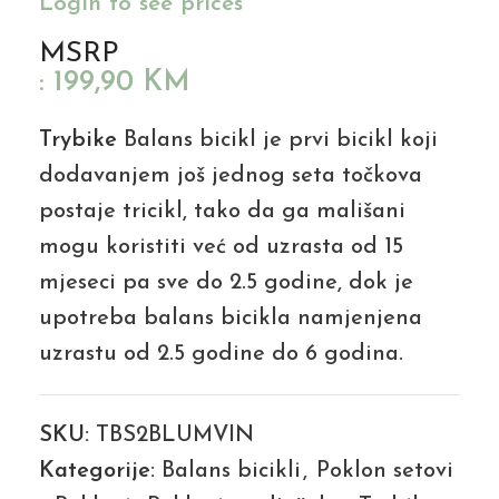
Login to see prices
MSRP
:
199,90
KM
Trybike
Balans bicikl
je prvi bicikl koji
dodavanjem još jednog seta točkova
postaje tricikl, tako da ga mališani
mogu koristiti već od uzrasta od 15
mjeseci pa sve do 2.5 godine, dok je
upotreba balans bicikla namjenjena
uzrastu od 2.5 godine do 6 godina.
SKU:
TBS2BLUMVIN
Kategorije:
Balans bicikli
,
Poklon setovi