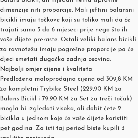
balans bicikli, ali nijedan nema ispravne
dimenzije niti proporcije. Mali jeftini balansni
bicikli imaju točkove koji su toliko mali da će
trajati samo 3 do 6 mjeseci prije nego što ih
vaše dijete preraste. Ostali veliki balans bicikli
za ravnotežu imaju pogrešne proporcije pa će
djeci smetati dugačka zadnja osovina.
Najbolji omjer cijene i kvaliteta
Predložena maloprodajna cijena od 309,8 KM
za kompletni Trybike Steel (229,90 KM za
Balans Bicikl i 79,90 KM za Set za treči točak)
mogla bi izgledati visoka, ali dobit ćete 2
bicikla u jednom koje će vaše dijete koristiti
pet godina. Za isti taj period biste kupili 3