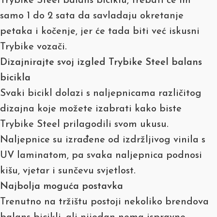
Trybike Steel balans biciklu, trebati će im
samo 1 do 2 sata da savladaju okretanje
petaka i kočenje, jer će tada biti već iskusni
Trybike vozači.
Dizajnirajte svoj izgled Trybike Steel balans
bicikla
Svaki bicikl dolazi s naljepnicama različitog
dizajna koje možete izabrati kako biste
Trybike Steel prilagodili svom ukusu.
Naljepnice su izrađene od izdržljivog vinila s
UV laminatom, pa svaka naljepnica podnosi
kišu, vjetar i sunčevu svjetlost.
Najbolja moguća postavka
Trenutno na tržištu postoji nekoliko brendova