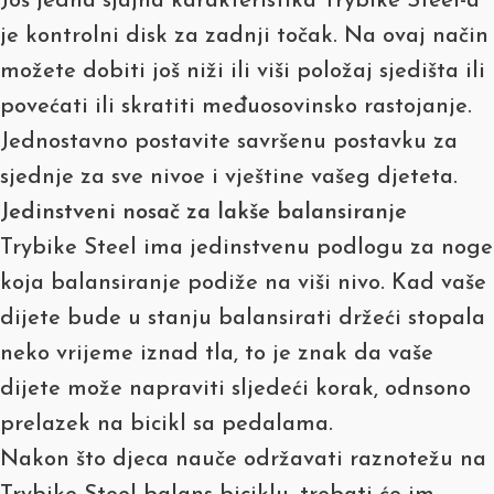
Još jedna sjajna karakteristika Trybike Steel-a
je kontrolni disk za zadnji točak. Na ovaj način
možete dobiti još niži ili viši položaj sjedišta ili
povećati ili skratiti međuosovinsko rastojanje.
Jednostavno postavite savršenu postavku za
sjednje za sve nivoe i vještine vašeg djeteta.
Jedinstveni nosač za lakše balansiranje
Trybike Steel ima jedinstvenu podlogu za noge
koja balansiranje podiže na viši nivo. Kad vaše
dijete bude u stanju balansirati držeći stopala
neko vrijeme iznad tla, to je znak da vaše
dijete može napraviti sljedeći korak, odnsono
prelazek na bicikl sa pedalama.
Nakon što djeca nauče održavati raznotežu na