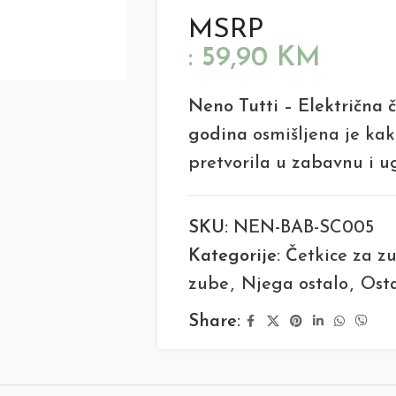
MSRP
:
59,90
KM
Neno Tutti – Električna 
godina
osmišljena je ka
pretvorila u zabavnu i u
SKU:
NEN-BAB-SC005
Kategorije:
Četkice za z
zube
,
Njega ostalo
,
Ost
Share: