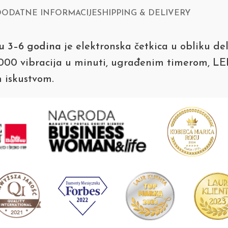
DODATNE INFORMACIJE
SHIPPING & DELIVERY
cu 3–6 godina
je elektronska četkica u obliku d
2.000 vibracija u minuti, ugrađenim timerom, LE
 iskustvom.