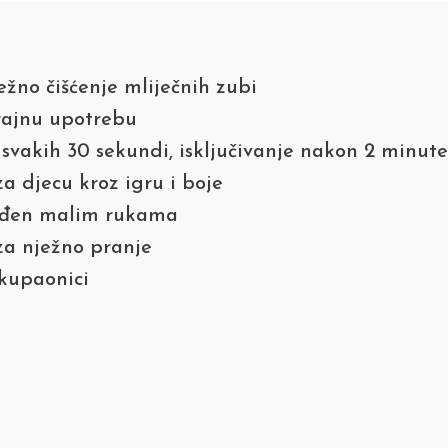
ežno čišćenje mliječnih zubi
ajnu upotrebu
svakih 30 sekundi, isključivanje nakon 2 minute
a djecu kroz igru i boje
ođen malim rukama
 za nježno pranje
kupaonici