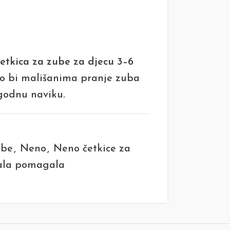
četkica za zube za djecu 3–6
ko bi mališanima pranje zuba
godnu naviku.
ube
,
Neno
,
Neno četkice za
ala pomagala