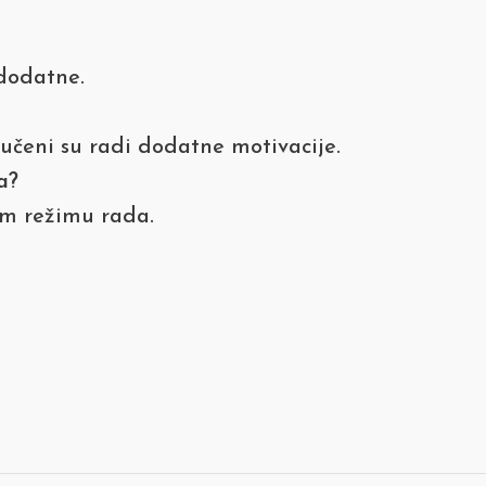
 dodatne.
jučeni su radi dodatne motivacije.
a?
om režimu rada.