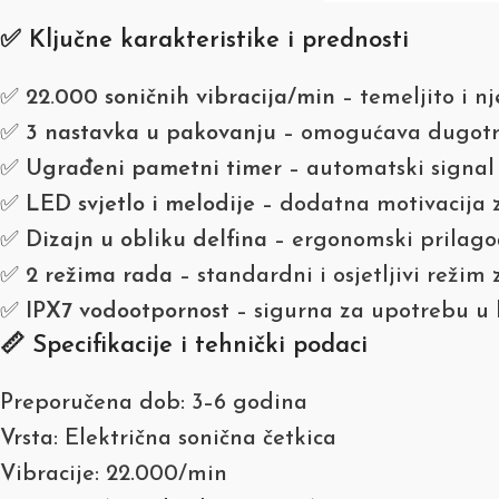
✅ Ključne karakteristike i prednosti
✅
22.000 soničnih vibracija/min
– temeljito i nj
✅
3 nastavka u pakovanju
– omogućava dugotr
✅
Ugrađeni pametni timer
– automatski signal 
✅
LED svjetlo i melodije
– dodatna motivacija z
✅
Dizajn u obliku delfina
– ergonomski prilag
✅
2 režima rada
– standardni i osjetljivi režim
✅
IPX7 vodootpornost
– sigurna za upotrebu u 
📏 Specifikacije i tehnički podaci
Preporučena dob: 3–6 godina
Vrsta: Električna sonična četkica
Vibracije: 22.000/min