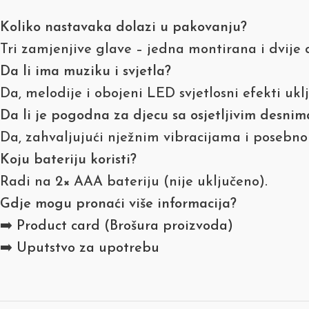
Koliko nastavaka dolazi u pakovanju?
Tri zamjenjive glave – jedna montirana i dvije
Da li ima muziku i svjetla?
Da, melodije i obojeni LED svjetlosni efekti ukl
Da li je pogodna za djecu sa osjetljivim desnim
Da, zahvaljujući nježnim vibracijama i posebn
Koju bateriju koristi?
Radi na 2× AAA bateriju (nije uključeno).
Gdje mogu pronaći više informacija?
➡️
Product card (Brošura proizvoda)
➡️
Uputstvo za upotrebu