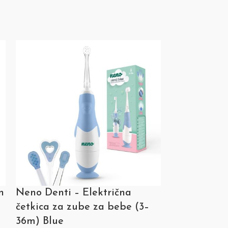
n
Neno Denti – Električna
Neno Fratel
četkica za zube za bebe (3–
četkica za 
36m) Blue
god.) Blue