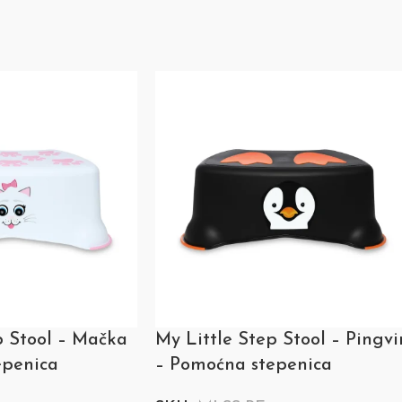
p Stool – Mačka
My Little Step Stool – Pingvi
epenica
– Pomoćna stepenica