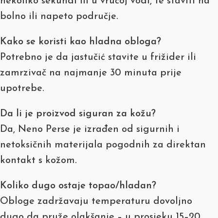
nekoliko sekundi ili u vrućoj vodi, te staviti na
bolno ili napeto područje.
Kako se koristi kao hladna obloga?
Potrebno je da jastučić stavite u frižider ili
zamrzivač na najmanje 30 minuta prije
upotrebe.
Da li je proizvod siguran za kožu?
Da, Neno Perse je izrađen od sigurnih i
netoksičnih materijala pogodnih za direktan
kontakt s kožom.
Koliko dugo ostaje topao/hladan?
Obloge zadržavaju temperaturu dovoljno
dugo da pruže olakšanje – u prosjeku 15–20