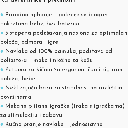
Karakteristike i prednosti
●
Prirodno njihanje – pokreće se blagim
pokretima bebe, bez baterija
●
3 stepena podešavanja naslona za optimalan
položaj odmora i igre
●
Navlaka od
100% pamuka
, podstava od
poliestera – meko i nježno za kožu
●
Potpora za kičmu za ergonomičan i siguran
položaj bebe
●
Neklizajuća baza za stabilnost na različitim
površinama
●
Mekane plišane igračke (traka s igračkama)
za stimulaciju i zabavu
●
Ručno pranje navlake – jednostavno