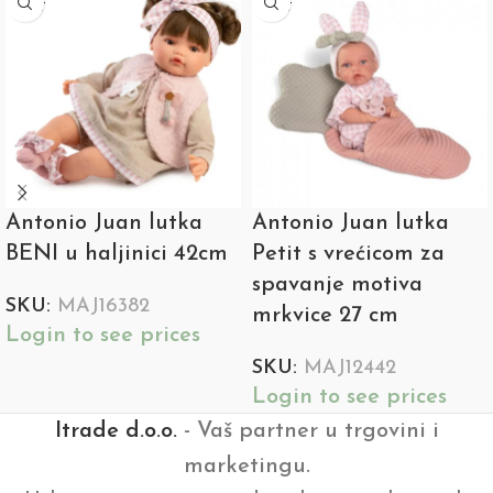
OUT
OUT
Antonio Juan lutka
Antonio Juan lutka
BENI u haljinici 42cm
Petit s vrećicom za
spavanje motiva
SKU:
MAJ16382
mrkvice 27 cm
Login to see prices
SKU:
MAJ12442
Login to see prices
Itrade d.o.o.
- Vaš partner u trgovini i
marketingu.